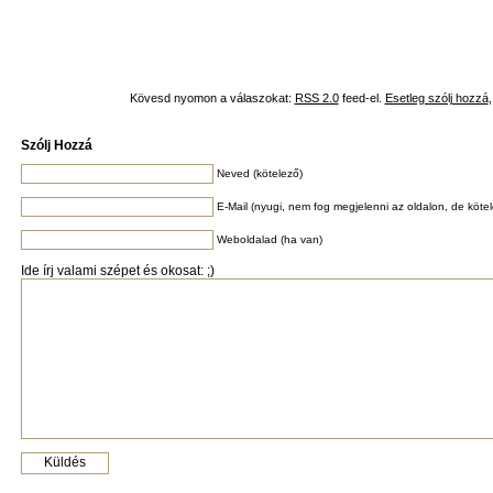
Kövesd nyomon a válaszokat:
RSS 2.0
feed-el.
Esetleg szólj hozzá
Szólj Hozzá
Neved (kötelező)
E-Mail (nyugi, nem fog megjelenni az oldalon, de köte
Weboldalad (ha van)
Ide írj valami szépet és okosat: ;)