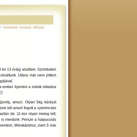
e:
horgászat
,
pecázás
,
pihenés
ól és 13 óráig aludtam. Szombaton
csináltunk. Utána már nem jöttem
gájával.
s ember ilyenkor a másik oldalára
🙂
(ponty, amur). Olyan 5kg kárászt
ünk két amurt fogott a szerencsés
ztán de. 11-kor olyan meleg lett,
 is mentünk. Persze a halpucolás
a mentem, Mónikámhoz, mert ő már