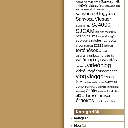
Sanyoca.HU
ballagási videózás
esküvői videózás
Sanyoca.HU
komolyzenei videózás
sanyoca79 fogyása
Sanyoca Vlogger
SJ4000
Semmering
SJCAM
Sony
slideshow
Szabolcs utca
szakáll vágás
szerver
születésnap
séta
teszt
vlog
Sümeg
Tolkien
történések
ubuntu
unboxing
utazás
ultrahang
vasárnapi nyitvatartás
videóblog
verseny
videó vágás
viharvadász
vlog
vlogger
vlog
live
vérkép
windows
WRT54G
zene
zongora
zongoraverseny
Zsófia
álom
álomfejtés
zsírmáj
élő műsor
élő adás
érdekes
érdekes ételek
Kategóriák
betegség
(6)
blog
(1)