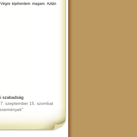
 Végre kipihentem magam. Aztán
si szabadság
7. szeptember 15. szombat
"események"