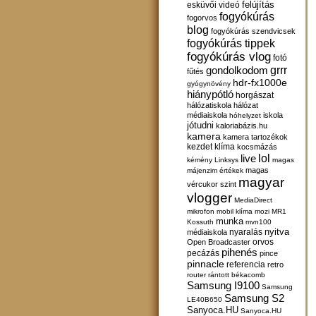
felújítás
esküvői videó
fogyókúrás
fogorvos
blog
fogyókúrás szendvicsek
fogyókúrás tippek
fogyókúrás vlog
fotó
gondolkodom
grrr
fűtés
hdr-fx1000e
gyógynövény
hiánypótló
horgászat
hálózatiskola
hálózat
médiaiskola
iskola
hóhelyzet
jótudni
kaloriabázis.hu
kamera
kamera tartozékok
kezdet
klíma
kocsmázás
lol
live
kémény
Linksys
magas
magas
májenzim értékek
magyar
vércukor szint
vlogger
MediaDirect
mikrofon
mobil klíma
mozi
MR1
munka
Kossuth
mvn100
nyitva
nyaralás
médiaiskola
orvos
Open Broadcaster
pihenés
pecázás
pince
pinnacle
referencia
retro
router
rántott békacomb
Samsung I9100
Samsung
Samsung S2
LE40B650
Sanyoca.HU
Sanyoca.HU