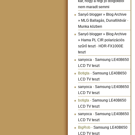
kár, hogy a régi jó dolgokból
nem maradt semmi
Sanyó blogger » Blog Archive
» MLG Ballagás, Dunaföldvár
-
Munka közben
Sanyó blogger » Blog Archive
» Hama PL CIR polarizációs
szűrő teszt
-
HDR-FX1000E
teszt
sanyoca
-
Samsung LE40B650
LCD TV teszt
Botigta
-
Samsung LE40B650
LCD TV teszt
sanyoca
-
Samsung LE40B650
LCD TV teszt
botigta
-
Samsung LE40B650
LCD TV teszt
sanyoca
-
Samsung LE40B650
LCD TV teszt
BigRob
-
Samsung LE40B650
LCD TV teszt