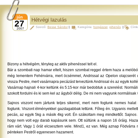
jún
Hétvégi lazulás
27
Szerző:
Besse Sándor
|
Kategória:
horgászat
,
pihenés
|
Címk
2007
Bizony a hétvégém, tényleg az aktív pihenéssel telt el.
Bár a szombati nap hamar eltelt, hiszen szombat reggel értem haza a melób
még lementem Fehérvárra, mert öcsémmel, Andrissal az Opelon olajcserét 
vissza Pestre, mert vasárnapra pecázást terveztünk Andrissal és az egyik kollé
Vasárnap hajnali 4-kor keltünk és 5:15-kor már bedobtuk a szerelést. Normáli
szokott fordulni és ki sem kel az ágyból délig. De mi nem vagyunk normálisak 
Sajnos viszont nem jártunk teljes sikerrel, mert nem fogtunk nemes halat 
fogtunk. Viszont élményekkel gazdagabbak lettünk. Főleg én. Ugyanis mellett
pecás, az egyik 5kg a másik 4kg volt. Én szákoltam meg mindkettőt. Sajnos a
hogy nem volt egy darab kapásunk sem. Ott sültünk a napon 16 óráig. Haza
rám várt. Vagy 1 órát elcsesztem vele. Mind1, ez van. Még aznap Födvárr
pénteken Pestről egyenesen hazament.