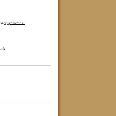
, vagy
újra olvasd el.
lező)