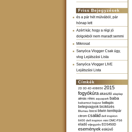
Friss Bejegyzések
és a pár hét múlvából, pár
hónap lett
Azért kár, hogy a régi jó
dolgokból nem maradt semmi
Mikrosat
Sanyóca Vlogger Csak úgy,
vlog Lejátszási Lista
Sanyóca Vlogger LIVE
Lejátszási Lista
Címkék
2015
2D
3D
4D
40B650
fogyókúra
akasztó
alaplap
baba
almás rétes
aquapark
ballagás
babamozi
bajusz
betegvagyok
biciklizés
btwin kerékpár
bocsi
Blumau
család
citrom
dell inspiron
6400
dell inspiron mini
DMC-FS6
eladó
EOS450D
eljegyzés
események
esküvő