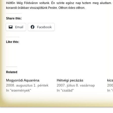
Hétfőn Még Földváron voltunk. Én szinte egész nap tvztem meg aludtam.
koraesti órákban visszajöttünk Pestre. Otthon édes otthon.
Share this:
Email
Facebook
Like this:
Related
Mogyoródi Aquaréna
Hétvégi pecázás
kic
2008. augusztus 1. péntek
2007. július 8. vasárnap
200
In "események"
In "család"
In 