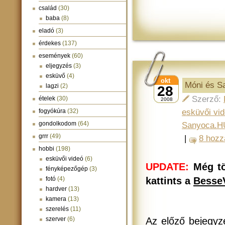
család
(30)
baba
(8)
eladó
(3)
érdekes
(137)
események
(60)
eljegyzés
(3)
esküvő
(4)
okt
Móni és S
lagzi
(2)
28
Szerző:
ételek
(30)
2008
fogyókúra
(32)
esküvői vi
gondolkodom
(64)
Sanyoca.H
grrr
(49)
|
8 hozz
hobbi
(198)
esküvői videó
(6)
UPDATE:
Még tö
fényképezőgép
(3)
fotó
(4)
kattints a
Besse
hardver
(13)
kamera
(13)
szerelés
(11)
szerver
(6)
Az előző bejegyz