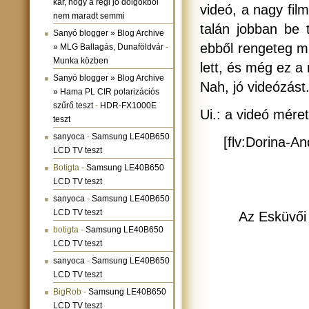
kár, hogy a régi jó dolgokból
videó, a nagy fil
nem maradt semmi
talán jobban be 
Sanyó blogger » Blog Archive
ebből rengeteg m
» MLG Ballagás, Dunaföldvár
-
Munka közben
lett, és még ez a r
Sanyó blogger » Blog Archive
Nah, jó videózást
» Hama PL CIR polarizációs
szűrő teszt
-
HDR-FX1000E
Ui.: a videó mére
teszt
sanyoca
-
Samsung LE40B650
[flv:Dorina-A
LCD TV teszt
Botigta
-
Samsung LE40B650
LCD TV teszt
sanyoca
-
Samsung LE40B650
LCD TV teszt
Az Esküvői 
botigta
-
Samsung LE40B650
LCD TV teszt
sanyoca
-
Samsung LE40B650
LCD TV teszt
BigRob
-
Samsung LE40B650
LCD TV teszt