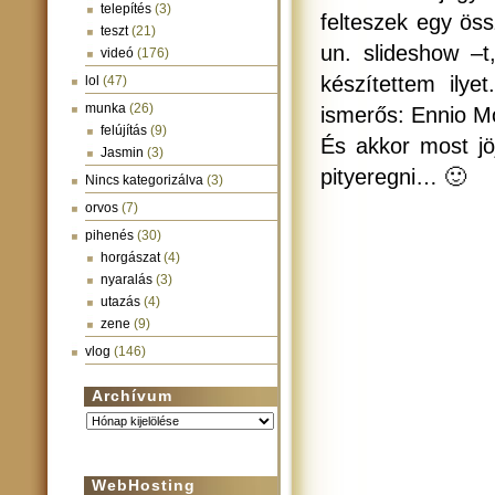
telepítés
(3)
felteszek egy ös
teszt
(21)
un. slideshow –
videó
(176)
készítettem ilye
lol
(47)
munka
(26)
ismerős: Ennio M
felújítás
(9)
És akkor most jöj
Jasmin
(3)
pityeregni… 🙂
Nincs kategorizálva
(3)
orvos
(7)
pihenés
(30)
horgászat
(4)
nyaralás
(3)
utazás
(4)
zene
(9)
vlog
(146)
Archívum
Archívum
WebHosting