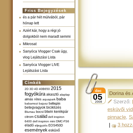
Friss Bejegyzések
és a pár hét múlvából, pár
hónap lett
Azért kár, hogy a régi jó
dolgokból nem maradt semmi
Mikrosat
Sanyóca Vlogger Csak úgy,
vlog Lejátszási Lista
Sanyóca Vlogger LIVE
Lejátszási Lista
Címkék
2015
2D
3D
4D
40B650
dec
Dorina és
fogyókúra
akasztó
05
alaplap
baba
almás rétes
aquapark
Szerző:
2008
ballagás
babamozi
bajusz
betegvagyok
biciklizés
esküvői vi
btwin kerékpár
bocsi
Blumau
család
pinnacle
,
S
citrom
dell inspiron
6400
dell inspiron mini
DMC-FS6
|
3 hozz
eladó
EOS450D
eljegyzés
események
esküvő