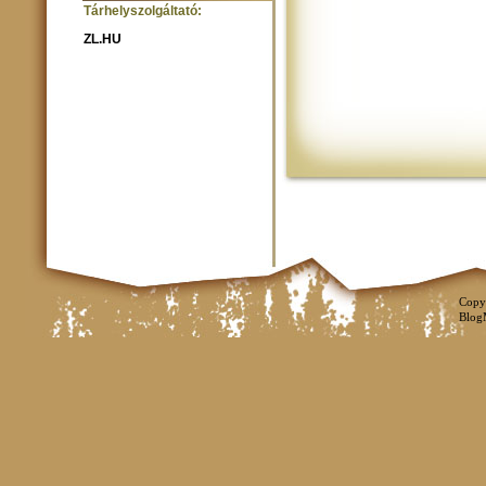
Tárhelyszolgáltató:
ZL.HU
Copy
Blog