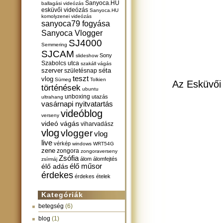
Sanyoca.HU
ballagási videózás
esküvői videózás
Sanyoca.HU
komolyzenei videózás
sanyoca79 fogyása
Sanyoca Vlogger
SJ4000
Semmering
SJCAM
Sony
slideshow
Szabolcs utca
szakáll vágás
szerver
születésnap
séta
teszt
vlog
Sümeg
Tolkien
Az Esküvői 
történések
ubuntu
unboxing
utazás
ultrahang
vasárnapi nyitvatartás
videóblog
verseny
videó vágás
viharvadász
vlog
vlogger
vlog
live
vérkép
windows
WRT54G
zene
zongora
zongoraverseny
Zsófia
álom
álomfejtés
zsírmáj
élő műsor
élő adás
érdekes
érdekes ételek
Kategóriák
betegség
(6)
blog
(1)