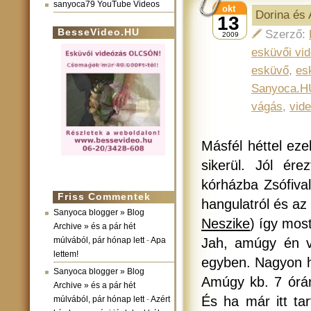
sanyoca79 YouTube Videos
okt
Dorina és 
13
BesseVideo.HU
Szerző:
2009
esküvői vi
esküvő
,
es
Sanyoca.H
vágás
,
vid
Másfél héttel eze
sikerül. Jól ér
kórházba Zsófival
Friss Commentek
hangulatról és a
Sanyoca blogger » Blog
Neszike
) így mos
Archive » és a pár hét
múlvából, pár hónap lett
-
Apa
Jah, amúgy én v
lettem!
egyben. Nagyon ho
Sanyoca blogger » Blog
Amúgy kb. 7 órány
Archive » és a pár hét
És ha már itt ta
múlvából, pár hónap lett
-
Azért