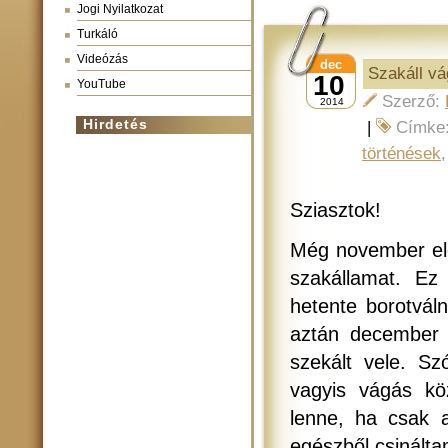
Jogi Nyilatkozat
Turkáló
Videózás
dec
Szakáll v
10
YouTube
Szerző:
2014
Hirdetés
|
Címke
történések
Sziasztok!
Még november el
szakállamat. Ez
hetente borotvál
aztán december
szekált vele. S
vagyis vágás kö
lenne, ha csak 
egészből csinálta