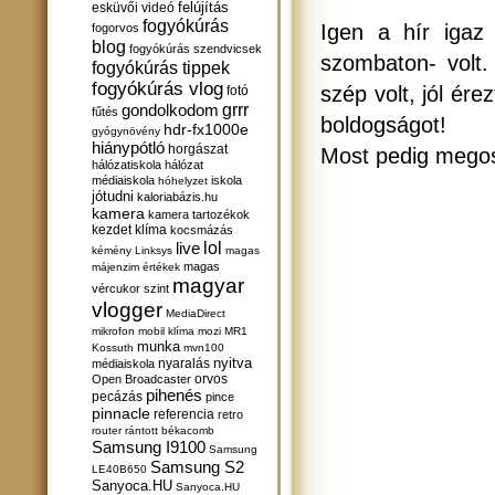
felújítás
esküvői videó
fogyókúrás
Igen a hír igaz
fogorvos
blog
fogyókúrás szendvicsek
szombaton- volt.
fogyókúrás tippek
fogyókúrás vlog
szép volt, jól ére
fotó
gondolkodom
grrr
fűtés
boldogságot!
hdr-fx1000e
gyógynövény
hiánypótló
horgászat
Most pedig megosz
hálózatiskola
hálózat
médiaiskola
iskola
hóhelyzet
jótudni
kaloriabázis.hu
kamera
kamera tartozékok
kezdet
klíma
kocsmázás
lol
live
kémény
Linksys
magas
magas
májenzim értékek
magyar
vércukor szint
vlogger
MediaDirect
mikrofon
mobil klíma
mozi
MR1
munka
Kossuth
mvn100
nyitva
nyaralás
médiaiskola
orvos
Open Broadcaster
pihenés
pecázás
pince
pinnacle
referencia
retro
router
rántott békacomb
Samsung I9100
Samsung
Samsung S2
LE40B650
Sanyoca.HU
Sanyoca.HU