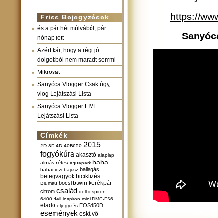
https://w
Friss Bejegyzések
és a pár hét múlvából, pár
Sanyóca
hónap lett
Azért kár, hogy a régi jó
dolgokból nem maradt semmi
Mikrosat
Sanyóca Vlogger Csak úgy,
vlog Lejátszási Lista
Sanyóca Vlogger LIVE
Lejátszási Lista
Címkék
2015
2D
3D
4D
40B650
fogyókúra
akasztó
alaplap
baba
almás rétes
aquapark
ballagás
babamozi
bajusz
betegvagyok
biciklizés
btwin kerékpár
bocsi
Blumau
család
citrom
dell inspiron
6400
dell inspiron mini
DMC-FS6
eladó
EOS450D
eljegyzés
események
esküvő