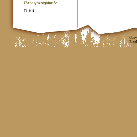
Tárhelyszolgáltató:
ZL.HU
Copy
Blog