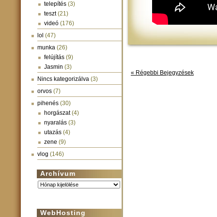
telepítés
(3)
teszt
(21)
videó
(176)
lol
(47)
munka
(26)
felújítás
(9)
Jasmin
(3)
« Régebbi Bejegyzések
Nincs kategorizálva
(3)
orvos
(7)
pihenés
(30)
horgászat
(4)
nyaralás
(3)
utazás
(4)
zene
(9)
vlog
(146)
Archívum
Archívum
WebHosting