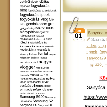
felújítás
esküvői videó
fogyókúrás
fogorvos
blog
fogyókúrás szendvicsek
fogyókúrás tippek
fogyókúrás vlog
fotó
gondolkodom
grrr
fűtés
hdr-fx1000e
gyógynövény
jan
hiánypótló
horgászat
Sanyóca Vl
01
hálózatiskola
hálózat
Szerző:
médiaiskola
iskola
hóhelyzet
2016
jótudni
kaloriabázis.hu
videó
,
vlog
kamera
kamera tartozékok
kezdet
klíma
kocsmázás
tippek
,
fog
lol
live
kémény
Linksys
magas
sanyoca79 
magas
májenzim értékek
magyar
vércukor szint
|
Szólj 
vlogger
MediaDirect
mikrofon
mobil klíma
mozi
MR1
munka
Kossuth
mvn100
Köv
nyitva
nyaralás
médiaiskola
orvos
Open Broadcaster
pihenés
pecázás
pince
Sanyóca V
pinnacle
referencia
retro
router
rántott békacomb
https://w
Samsung I9100
Samsung
Samsung S2
LE40B650
Sanyoca.HU
Sanyoca.HU
Sanyóca V