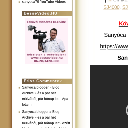
sanyoca79 YouTube Videos
SJ4000
,
S
BesseVideo.HU
Köv
Sanyóca V
https://w
San
Friss Commentek
Sanyoca blogger » Blog
Archive » és a pár hét
múlvából, pár hónap lett
-
Apa
lettem!
Sanyoca blogger » Blog
Archive » és a pár hét
múlvából, pár hónap lett
-
Azért