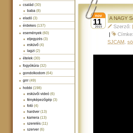
család
(30)
baba
(8)
nov
A NAGY Sö
eladó
(3)
11
érdekes
(137)
Szerző:
2015
események
(60)
|
Címke
eljegyzés
(3)
SJCAM
,
sö
esküvő
(4)
lagzi
(2)
ételek
(30)
fogyókúra
(32)
gondolkodom
(64)
grrr
(49)
hobbi
(198)
esküvői videó
(6)
fényképezőgép
(3)
fotó
(4)
hardver
(13)
kamera
(13)
szerelés
(11)
szerver
(6)