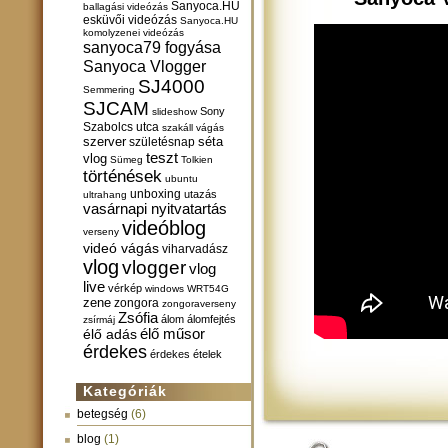
Sanyoca.HU
ballagási videózás
esküvői videózás
Sanyoca.HU
komolyzenei videózás
sanyoca79 fogyása
Sanyoca Vlogger
SJ4000
Semmering
SJCAM
Sony
slideshow
Szabolcs utca
szakáll vágás
szerver
születésnap
séta
teszt
vlog
Sümeg
Tolkien
történések
ubuntu
unboxing
utazás
ultrahang
vasárnapi nyitvatartás
videóblog
verseny
videó vágás
viharvadász
vlog
vlogger
vlog
live
vérkép
windows
WRT54G
zene
zongora
zongoraverseny
Zsófia
álom
álomfejtés
zsírmáj
élő műsor
élő adás
érdekes
érdekes ételek
Kategóriák
betegség
(6)
blog
(1)