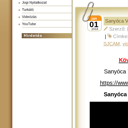
Jogi Nyilatkozat
Turkáló
Videózás
jan
Sanyóca Vl
01
YouTube
Szerző:
2016
Hirdetés
|
Címke
SJCAM
,
vi
Köv
Sanyóca V
https://w
Sanyóca 