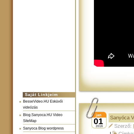
Saját Linkjeim
BesseVideo.HU Esküvői
videózás
Blog.Sanyoca.HU Video
jan
Sanyóca Vl
01
SiteMap
Szerző:
2016
Sanyoca Blog wordpress
|
Címke