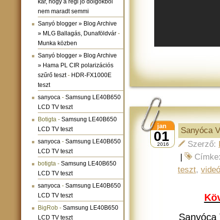
kár, hogy a régi jó dolgokból
nem maradt semmi
Sanyó blogger » Blog Archive
» MLG Ballagás, Dunaföldvár
-
Munka közben
Sanyó blogger » Blog Archive
» Hama PL CIR polarizációs
szűrő teszt
-
HDR-FX1000E
teszt
sanyoca
-
Samsung LE40B650
LCD TV teszt
Botigta
-
Samsung LE40B650
jan
LCD TV teszt
Sanyóca Vl
01
sanyoca
-
Samsung LE40B650
Szerző:
2016
LCD TV teszt
|
Címke
botigta
-
Samsung LE40B650
teszt
,
vide
LCD TV teszt
sanyoca
-
Samsung LE40B650
LCD TV teszt
Köv
BigRob
-
Samsung LE40B650
Sanyóca V
LCD TV teszt