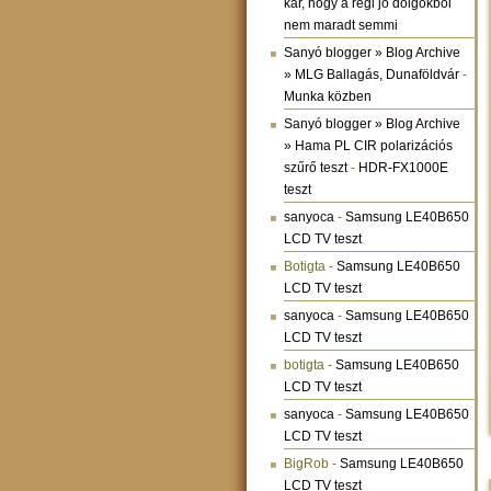
kár, hogy a régi jó dolgokból
nem maradt semmi
Sanyó blogger » Blog Archive
» MLG Ballagás, Dunaföldvár
-
Munka közben
Sanyó blogger » Blog Archive
» Hama PL CIR polarizációs
szűrő teszt
-
HDR-FX1000E
teszt
sanyoca
-
Samsung LE40B650
LCD TV teszt
Botigta
-
Samsung LE40B650
LCD TV teszt
sanyoca
-
Samsung LE40B650
LCD TV teszt
botigta
-
Samsung LE40B650
LCD TV teszt
sanyoca
-
Samsung LE40B650
LCD TV teszt
BigRob
-
Samsung LE40B650
LCD TV teszt