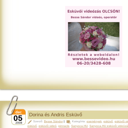
dec
Dorina és Andris Esküvő
05
Szerző:
Besse Sándor
|
Kategória:
események
,
esküvő
,
esküvői v
2008
esküvő
,
esküvői videó
,
pinnacle
,
Sanyoca.HU
,
Sanyoca.HU esküvői videózá