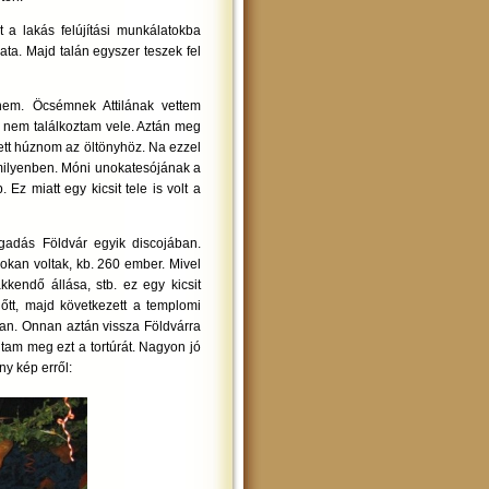
t a lakás felújítási munkálatokba
ata. Majd talán egyszer teszek fel
nem. Öcsémnek Attilának vettem
b nem találkoztam vele. Aztán meg
lett húznom az öltönyhöz. Na ezzel
rmilyenben. Móni unokatesójának a
z miatt egy kicsit tele is volt a
adás Földvár egyik discojában.
okan voltak, kb. 260 ember. Mivel
kkendő állása, stb. ez egy kicsit
lőtt, majd következett a templomi
van. Onnan aztán vissza Földvárra
tam meg ezt a tortúrát. Nagyon jó
ny kép erről: