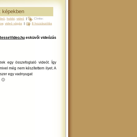
k képekben
ideó
,
hobbi
,
videó
|
Címke:
how
,
videó vágás
|
8 hozzászólás
BesseVideo.hu
esküvői videózás
ek egy összefoglaló videót. Így
ivel még nem készítettem ilyet. A
gyszer egy vadnyugat
 🙂