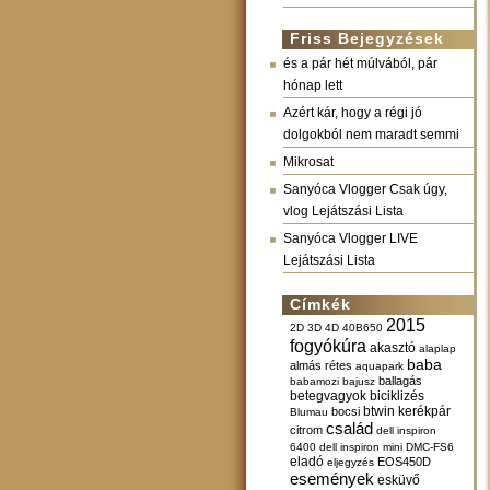
Friss Bejegyzések
és a pár hét múlvából, pár
hónap lett
Azért kár, hogy a régi jó
dolgokból nem maradt semmi
Mikrosat
Sanyóca Vlogger Csak úgy,
vlog Lejátszási Lista
Sanyóca Vlogger LIVE
Lejátszási Lista
Címkék
2015
2D
3D
4D
40B650
fogyókúra
akasztó
alaplap
baba
almás rétes
aquapark
ballagás
babamozi
bajusz
betegvagyok
biciklizés
btwin kerékpár
bocsi
Blumau
család
citrom
dell inspiron
6400
dell inspiron mini
DMC-FS6
eladó
EOS450D
eljegyzés
események
esküvő