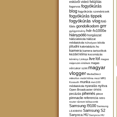
felújítás
esküvői videó
fogyókúrás
fogorvos
blog
fogyókúrás szendvicsek
fogyókúrás tippek
fogyókúrás vlog
fotó
gondolkodom
grrr
fűtés
hdr-fx1000e
gyógynövény
hiánypótló
horgászat
hálózatiskola
hálózat
médiaiskola
iskola
hóhelyzet
jótudni
kaloriabázis.hu
kamera
kamera tartozékok
kezdet
klíma
kocsmázás
lol
live
kémény
Linksys
magas
magas
májenzim értékek
magyar
vércukor szint
vlogger
MediaDirect
mikrofon
mobil klíma
mozi
MR1
munka
Kossuth
mvn100
nyitva
nyaralás
médiaiskola
orvos
Open Broadcaster
pihenés
pecázás
pince
pinnacle
referencia
retro
router
rántott békacomb
Samsung I9100
Samsung
Samsung S2
LE40B650
Sanyoca.HU
Sanyoca.HU