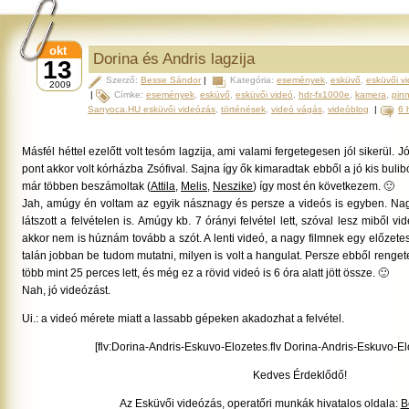
okt
Dorina és Andris lagzija
13
Szerző:
Besse Sándor
|
Kategória:
események
,
esküvő
,
esküvői v
2009
|
Címke:
események
,
esküvő
,
esküvői videó
,
hdr-fx1000e
,
kamera
,
pin
Sanyoca.HU esküvői videózás
,
történések
,
videó vágás
,
videóblog
|
6 
Másfél héttel ezelőtt volt tesóm lagzija, ami valami fergetegesen jól sikerül.
pont akkor volt kórházba Zsófival. Sajna így ők kimaradtak ebből a jó kis buli
már többen beszámoltak (
Attila
,
Melis
,
Neszike
) így most én következem. 🙂
Jah, amúgy én voltam az egyik násznagy és persze a videós is egyben. Na
látszott a felvételen is. Amúgy kb. 7 órányi felvétel lett, szóval lesz miből vid
akkor nem is húznám tovább a szót. A lenti videó, a nagy filmnek egy előzetese
talán jobban be tudom mutatni, milyen is volt a hangulat. Persze ebből renge
több mint 25 perces lett, és még ez a rövid videó is 6 óra alatt jött össze. 🙂
Nah, jó videózást.
Ui.: a videó mérete miatt a lassabb gépeken akadozhat a felvétel.
[flv:Dorina-Andris-Eskuvo-Elozetes.flv Dorina-Andris-Eskuvo-El
Kedves Érdeklődő!
Az Esküvői videózás, operatőri munkák hivatalos oldala:
B