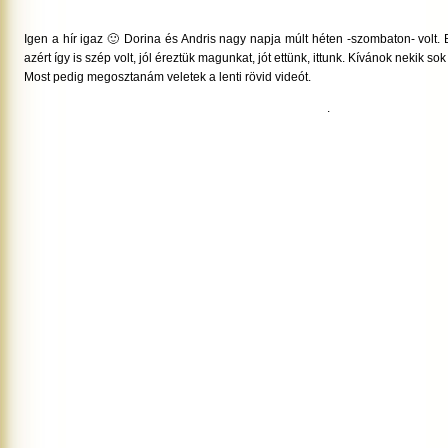
Igen a hír igaz 🙂 Dorina és Andris nagy napja múlt héten -szombaton- volt. B
azért így is szép volt, jól éreztük magunkat, jót ettünk, ittunk. Kívánok nekik so
Most pedig megosztanám veletek a lenti rövid videót.
.