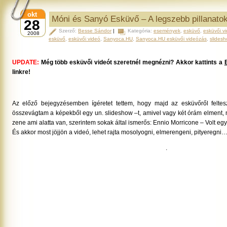
okt
Móni és Sanyó Esküvő – A legszebb pillanato
28
Szerző:
Besse Sándor
|
Kategória:
események
,
esküvő
,
esküvői v
2008
esküvő
,
esküvői videó
,
Sanyoca.HU
,
Sanyoca.HU esküvői videózás
,
slides
UPDATE:
Még több esküvői videót szeretnél megnézni? Akkor kattints a
linkre!
Az előző bejegyzésemben ígéretet tettem, hogy majd az esküvőről feltesz
összevágtam a képekből egy un. slideshow –t, amivel vagy két órám elment, m
zene ami alatta van, szerintem sokak által ismerős: Ennio Morricone – Volt e
És akkor most jöjjön a videó, lehet rajta mosolyogni, elmerengeni, pityeregni…
.