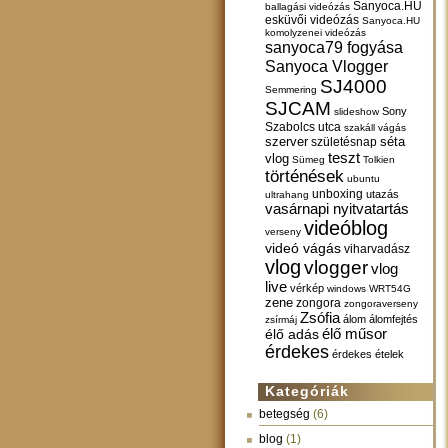
Sanyoca.HU
ballagási videózás
esküvői videózás
Sanyoca.HU
komolyzenei videózás
sanyoca79 fogyása
Sanyoca Vlogger
SJ4000
Semmering
SJCAM
Sony
slideshow
Szabolcs utca
szakáll vágás
szerver
születésnap
séta
teszt
vlog
Sümeg
Tolkien
történések
ubuntu
unboxing
utazás
ultrahang
vasárnapi nyitvatartás
videóblog
verseny
videó vágás
viharvadász
vlog
vlogger
vlog
live
vérkép
windows
WRT54G
zene
zongora
zongoraverseny
Zsófia
álom
álomfejtés
zsírmáj
élő műsor
élő adás
érdekes
érdekes ételek
Kategóriák
betegség
(6)
blog
(1)