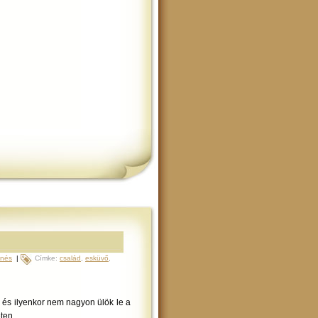
enés
|
Címke:
család
,
esküvő
,
m és ilyenkor nem nagyon ülök le a
ten.