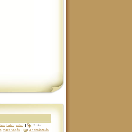
ideó
,
hobbi
,
videó
|
Címke:
s
,
videó vágás
|
3 hozzászólás