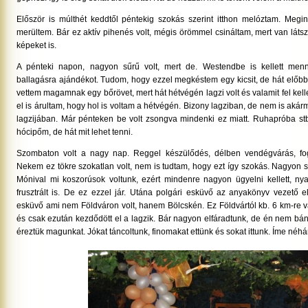
Először is múlthét keddtől péntekig szokás szerint itthon melóztam. Megin
merültem. Bár ez aktív pihenés volt, mégis örömmel csináltam, mert van látsz
képeket is.
A pénteki napon, nagyon sűrű volt, mert de. Westendbe is kellett men
ballagásra ajándékot. Tudom, hogy ezzel megkéstem egy kicsit, de hát előb
vettem magamnak egy bőrövet, mert hát hétvégén lagzi volt és valamit fel kel
el is árultam, hogy hol is voltam a hétvégén. Bizony lagziban, de nem is aká
lagzijában. Már pénteken be volt zsongva mindenki ez miatt. Ruhapróba stb. E
hócipőm, de hát mit lehet tenni.
Szombaton volt a nagy nap. Reggel készülődés, délben vendégvárás, fog
Nekem ez tökre szokatlan volt, nem is tudtam, hogy ezt így szokás. Nagyon s
Mónival mi koszorúsok voltunk, ezért mindenre nagyon ügyelni kellett, nya
frusztrált is. De ez ezzel jár. Utána polgári esküvő az anyakönyv vezető e
esküvő ami nem Földváron volt, hanem Bölcskén. Ez Földvártól kb. 6 km-re 
és csak ezután kezdődött el a lagzik. Bár nagyon elfáradtunk, de én nem bán
éreztük magunkat. Jókat táncoltunk, finomakat ettünk és sokat ittunk. Íme néhá