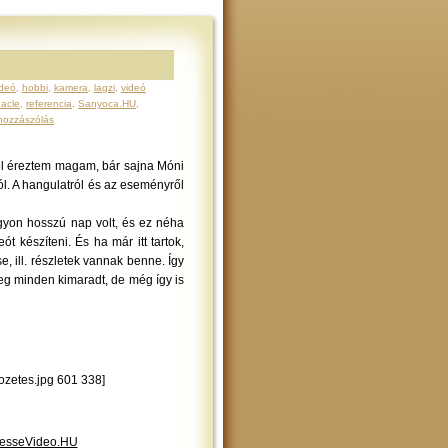
ideó
,
hobbi
,
kamera
,
lagzi
,
videó
nacle
,
referencia
,
Sanyoca.HU
,
hozzászólás
 Jól éreztem magam, bár sajna Móni
ból. A hangulatról és az eseményről
gyon hosszú nap volt, és ez néha
eót készíteni. És ha már itt tartok,
, ill. részletek vannak benne. Így
teg minden kimaradt, de még így is
ozetes.jpg 601 338]
esseVideo.HU