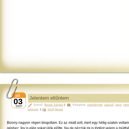
júl
Jelentem eltűntem
03
Szerző:
Besse Sándor
|
Kategória:
események
,
esküvő
,
lagzi
,
pih
2007
pihenés
|
Szólj Hozzá
Bizony nagyon régen blogoltam. Ez az miatt volt, mert egy hétig szabin volta
géphez. Így is elég sokat ülök előtte. Na de nézzük mi is történt velem a múlthé