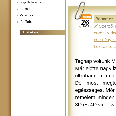
Jogi Nyilatkozat
Turkáló
Videózás
márc
Babamozi 
26
YouTube
Szerző:
2009
Hirdetés
orvos
,
vide
események
hozzászólá
Tegnap voltunk M
Már előtte nagy i
ultrahangon még
De most megtu
egészséges. Móni
remélem minden 
3D és 4D videóval