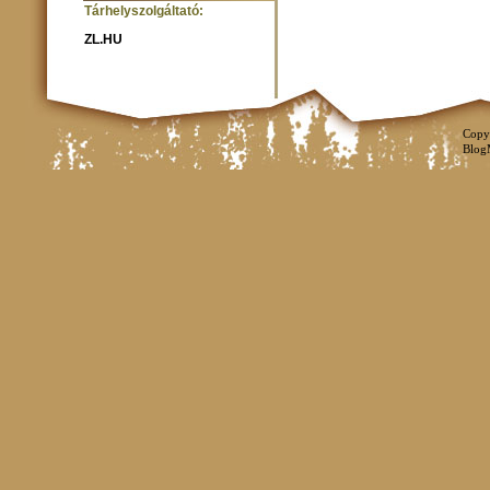
Tárhelyszolgáltató:
ZL.HU
Copy
Blog