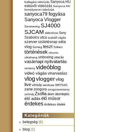
Sanyoca.HU
ballagási videózás
esküvői videózás
Sanyoca.HU
komolyzenei videózás
sanyoca79 fogyása
Sanyoca Vlogger
SJ4000
Semmering
SJCAM
Sony
slideshow
Szabolcs utca
szakáll vágás
szerver
születésnap
séta
teszt
vlog
Sümeg
Tolkien
történések
ubuntu
unboxing
utazás
ultrahang
vasárnapi nyitvatartás
videóblog
verseny
videó vágás
viharvadász
vlog
vlogger
vlog
live
vérkép
windows
WRT54G
zene
zongora
zongoraverseny
Zsófia
álom
álomfejtés
zsírmáj
élő műsor
élő adás
érdekes
érdekes ételek
Kategóriák
betegség
(6)
blog
(1)