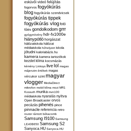
felújítás
esküvői videó
fogyókúrás
fogorvos
blog
fogyókúrás szendvicsek
fogyókúrás tippek
fogyókúrás vlog
fotó
gondolkodom
grrr
fűtés
hdr-fx1000e
gyógynövény
hiánypótló
horgászat
hálózatiskola
hálózat
médiaiskola
iskola
hóhelyzet
jótudni
kaloriabázis.hu
kamera
kamera tartozékok
kezdet
klíma
kocsmázás
lol
live
kémény
Linksys
magas
magas
májenzim értékek
magyar
vércukor szint
vlogger
MediaDirect
mikrofon
mobil klíma
mozi
MR1
munka
Kossuth
mvn100
nyitva
nyaralás
médiaiskola
orvos
Open Broadcaster
pihenés
pecázás
pince
pinnacle
referencia
retro
router
rántott békacomb
Samsung I9100
Samsung
Samsung S2
LE40B650
Sanyoca.HU
Sanyoca.HU