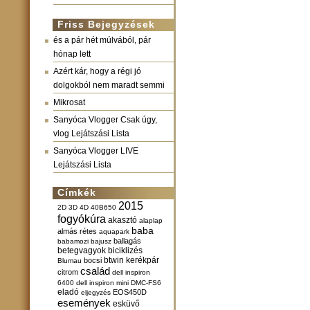
Friss Bejegyzések
és a pár hét múlvából, pár
hónap lett
Azért kár, hogy a régi jó
dolgokból nem maradt semmi
Mikrosat
Sanyóca Vlogger Csak úgy,
vlog Lejátszási Lista
Sanyóca Vlogger LIVE
Lejátszási Lista
Címkék
2015
2D
3D
4D
40B650
fogyókúra
akasztó
alaplap
baba
almás rétes
aquapark
ballagás
babamozi
bajusz
betegvagyok
biciklizés
btwin kerékpár
bocsi
Blumau
család
citrom
dell inspiron
6400
dell inspiron mini
DMC-FS6
eladó
EOS450D
eljegyzés
események
esküvő