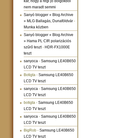
kár, hogy a régi jó dolgokból
nem maradt semmi
Sanyó blogger » Blog Archive
» MLG Ballagás, Dunaföldvár
-
Munka közben
Sanyó blogger » Blog Archive
» Hama PL CIR polarizációs
szűrő teszt
-
HDR-FX1000E
teszt
sanyoca
-
Samsung LE40B650
LCD TV teszt
Botigta
-
Samsung LE40B650
LCD TV teszt
sanyoca
-
Samsung LE40B650
LCD TV teszt
botigta
-
Samsung LE40B650
LCD TV teszt
sanyoca
-
Samsung LE40B650
LCD TV teszt
BigRob
-
Samsung LE40B650
LCD TV teszt