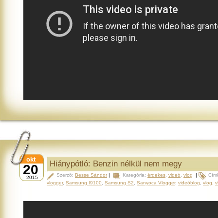
okt
Hiánypótló: Benzin nélkül nem megy
20
Szerző:
Besse Sándor
|
Kategória:
érdekes
,
videó
,
vlog
|
Cím
2015
vlogger
,
Samsung I9100
,
Samsung S2
,
Sanyoca Vlogger
,
videóblog
,
vlog
,
v