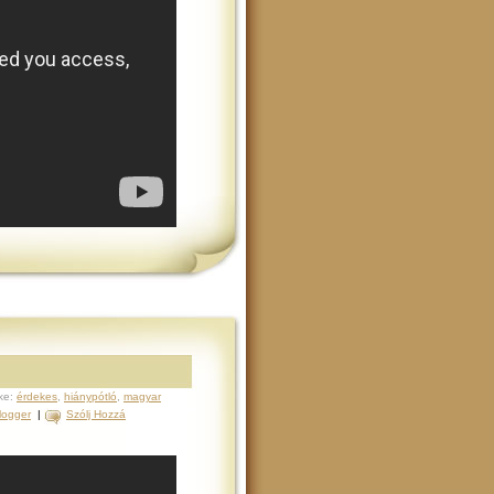
ke:
érdekes
,
hiánypótló
,
magyar
logger
|
Szólj Hozzá