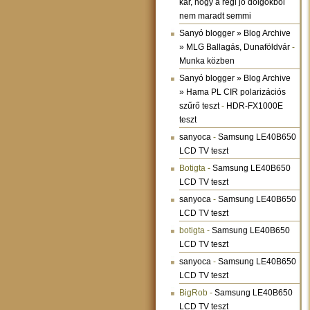
kár, hogy a régi jó dolgokból
nem maradt semmi
Sanyó blogger » Blog Archive
» MLG Ballagás, Dunaföldvár
-
Munka közben
Sanyó blogger » Blog Archive
» Hama PL CIR polarizációs
szűrő teszt
-
HDR-FX1000E
teszt
sanyoca
-
Samsung LE40B650
LCD TV teszt
Botigta
-
Samsung LE40B650
LCD TV teszt
sanyoca
-
Samsung LE40B650
LCD TV teszt
botigta
-
Samsung LE40B650
LCD TV teszt
sanyoca
-
Samsung LE40B650
LCD TV teszt
BigRob
-
Samsung LE40B650
LCD TV teszt