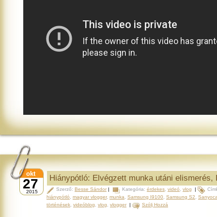
okt
Hiánypótló: Elvégzett munka utáni elismerés, 
27
Szerző:
Besse Sándor
|
Kategória:
érdekes
,
videó
,
vlog
|
Cím
2015
hiánypótló
,
magyar vlogger
,
munka
,
Samsung I9100
,
Samsung S2
,
Sanyoca
történések
,
videóblog
,
vlog
,
vlogger
|
Szólj Hozzá