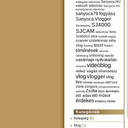
Sanyoca.HU
ballagási videózás
esküvői videózás
Sanyoca.HU
komolyzenei videózás
sanyoca79 fogyása
Sanyoca Vlogger
SJ4000
Semmering
SJCAM
Sony
slideshow
Szabolcs utca
szakáll vágás
szerver
születésnap
séta
teszt
vlog
Sümeg
Tolkien
történések
ubuntu
unboxing
utazás
ultrahang
vasárnapi nyitvatartás
videóblog
verseny
videó vágás
viharvadász
vlog
vlogger
vlog
live
vérkép
windows
WRT54G
zene
zongora
zongoraverseny
Zsófia
álom
álomfejtés
zsírmáj
élő műsor
élő adás
érdekes
érdekes ételek
Kategóriák
betegség
(6)
blog
(1)