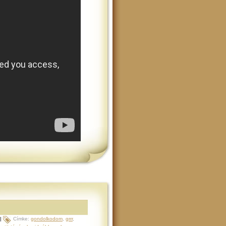
|
Címke:
gondolkodom
,
grrr
,