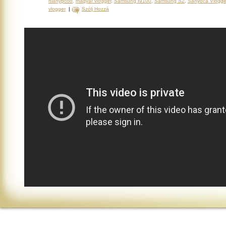
hiánypótló
,
magyar vlogger
,
Samsung I9100
,
Samsung S2
,
Sanyoca Vlogge
vlogger
|
Szólj Hozzá