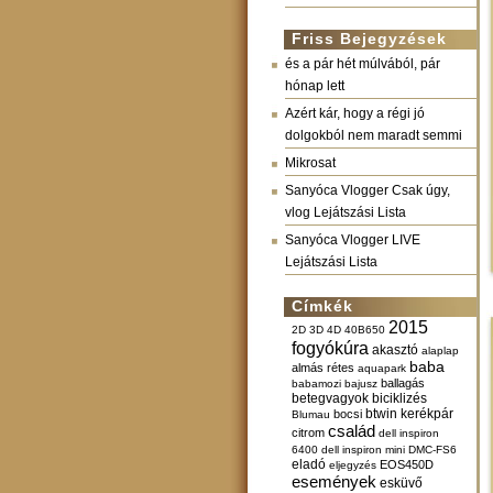
Friss Bejegyzések
és a pár hét múlvából, pár
hónap lett
Azért kár, hogy a régi jó
dolgokból nem maradt semmi
Mikrosat
Sanyóca Vlogger Csak úgy,
vlog Lejátszási Lista
Sanyóca Vlogger LIVE
Lejátszási Lista
Címkék
2015
2D
3D
4D
40B650
fogyókúra
akasztó
alaplap
baba
almás rétes
aquapark
ballagás
babamozi
bajusz
betegvagyok
biciklizés
btwin kerékpár
bocsi
Blumau
család
citrom
dell inspiron
6400
dell inspiron mini
DMC-FS6
eladó
EOS450D
eljegyzés
események
esküvő