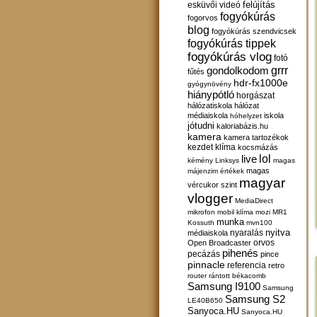
felújítás
esküvői videó
fogyókúrás
fogorvos
blog
fogyókúrás szendvicsek
fogyókúrás tippek
fogyókúrás vlog
fotó
gondolkodom
grrr
fűtés
hdr-fx1000e
gyógynövény
hiánypótló
horgászat
hálózatiskola
hálózat
médiaiskola
iskola
hóhelyzet
jótudni
kaloriabázis.hu
kamera
kamera tartozékok
kezdet
klíma
kocsmázás
lol
live
kémény
Linksys
magas
magas
májenzim értékek
magyar
vércukor szint
vlogger
MediaDirect
mikrofon
mobil klíma
mozi
MR1
munka
Kossuth
mvn100
nyitva
nyaralás
médiaiskola
orvos
Open Broadcaster
pihenés
pecázás
pince
pinnacle
referencia
retro
router
rántott békacomb
Samsung I9100
Samsung
Samsung S2
LE40B650
Sanyoca.HU
Sanyoca.HU