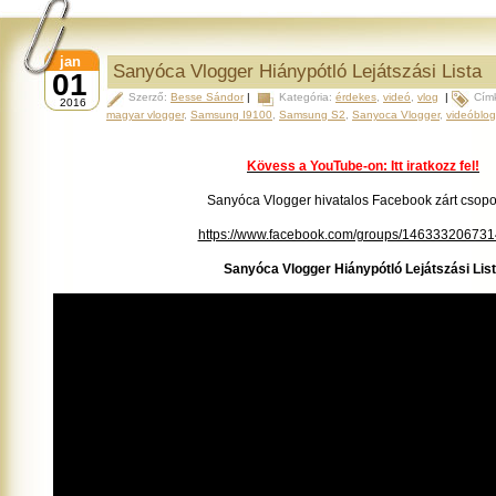
jan
Sanyóca Vlogger Hiánypótló Lejátszási Lista
01
Szerző:
Besse Sándor
|
Kategória:
érdekes
,
videó
,
vlog
|
Cím
2016
magyar vlogger
,
Samsung I9100
,
Samsung S2
,
Sanyoca Vlogger
,
videóblog
Kövess a YouTube-on: Itt iratkozz fel!
Sanyóca Vlogger hivatalos Facebook zárt csopor
https://www.facebook.com/groups/146333206731
Sanyóca Vlogger Hiánypótló Lejátszási Lis