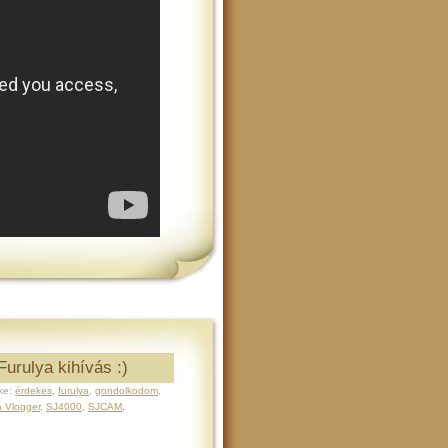
Furulya kihívás :)
ke:
érdekes
,
furulya
,
gondolkodom
,
 Vlogger
,
SJ4000
,
SJCAM
,