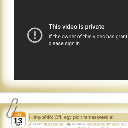
okt
Hiánypótló: Off, egy picit temessetek el!
13
Szerző:
Besse Sándor
|
Kategória:
gondolkodom
,
grrr
,
videó
,
vlog
2015