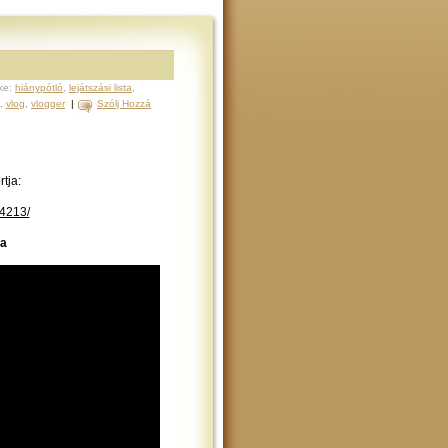
ke:
hiánypótló
,
lejátszási lista
,
,
vlog
,
vlogger
|
Szólj Hozzá
tja:
4213/
ta