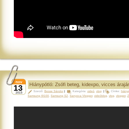
nov
Hiánypótló: Zsófi beteg, kidexpo, vicces áraján
13
Szerző:
Besse Sándor
|
Kategória:
videó
,
vlog
|
Címke:
hiány
2015
Samsung I9100
,
Samsung S2
,
Sanyoca Vlogger
,
videóblog
,
vlog
,
vlogger
,
Z