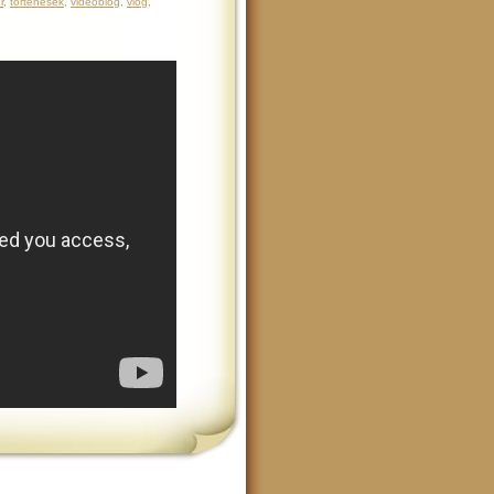
r
,
történések
,
videóblog
,
vlog
,