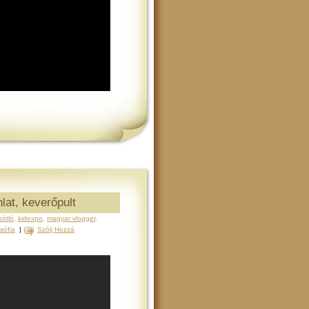
lat, keverőpult
pótló
,
kidexpo
,
magyar vlogger
,
sófia
|
Szólj Hozzá