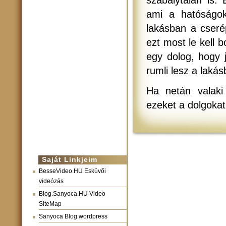
szabálytalan is.
ami a hatóságok
lakásban a cseré
ezt most le kell 
egy dolog, hogy 
rumli lesz a laká
Ha netán valaki
ezeket a dolgokat
Saját Linkjeim
BesseVideo.HU Esküvői
videózás
Blog.Sanyoca.HU Video
SiteMap
Sanyoca Blog wordpress