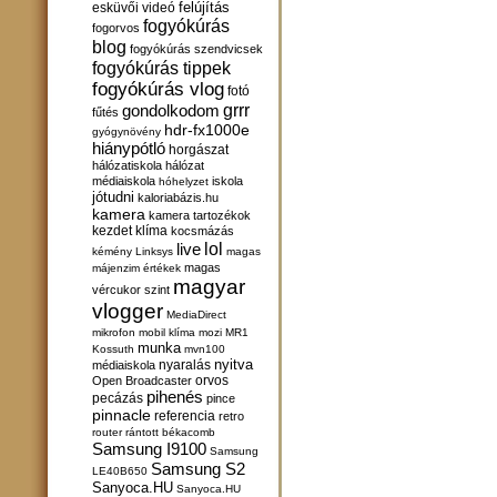
felújítás
esküvői videó
fogyókúrás
fogorvos
blog
fogyókúrás szendvicsek
fogyókúrás tippek
fogyókúrás vlog
fotó
gondolkodom
grrr
fűtés
hdr-fx1000e
gyógynövény
hiánypótló
horgászat
hálózatiskola
hálózat
médiaiskola
iskola
hóhelyzet
jótudni
kaloriabázis.hu
kamera
kamera tartozékok
kezdet
klíma
kocsmázás
lol
live
kémény
Linksys
magas
magas
májenzim értékek
magyar
vércukor szint
vlogger
MediaDirect
mikrofon
mobil klíma
mozi
MR1
munka
Kossuth
mvn100
nyitva
nyaralás
médiaiskola
orvos
Open Broadcaster
pihenés
pecázás
pince
pinnacle
referencia
retro
router
rántott békacomb
Samsung I9100
Samsung
Samsung S2
LE40B650
Sanyoca.HU
Sanyoca.HU