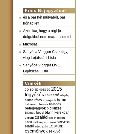
Friss Bejegyzések
és a pár hét múlvából, pár
hónap lett
Azért kár, hogy a régi jó
dolgokból nem maradt semmi
Mikrosat
Sanyóca Vlogger Csak úgy,
vlog Lejátszási Lista
Sanyóca Vlogger LIVE
Lejátszási Lista
Címkék
2015
2D
3D
4D
40B650
fogyókúra
akasztó
alaplap
baba
almás rétes
aquapark
ballagás
babamozi
bajusz
betegvagyok
biciklizés
btwin kerékpár
bocsi
Blumau
család
citrom
dell inspiron
6400
dell inspiron mini
DMC-FS6
eladó
EOS450D
eljegyzés
események
esküvő