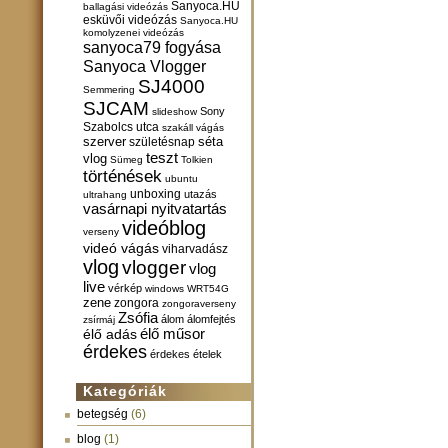
Sanyoca.HU
ballagási videózás
esküvői videózás
Sanyoca.HU
komolyzenei videózás
sanyoca79 fogyása
Sanyoca Vlogger
SJ4000
Semmering
SJCAM
Sony
slideshow
Szabolcs utca
szakáll vágás
szerver
születésnap
séta
teszt
vlog
Sümeg
Tolkien
történések
ubuntu
unboxing
utazás
ultrahang
vasárnapi nyitvatartás
videóblog
verseny
videó vágás
viharvadász
vlog
vlogger
vlog
live
vérkép
windows
WRT54G
zene
zongora
zongoraverseny
Zsófia
álom
álomfejtés
zsírmáj
élő műsor
élő adás
érdekes
érdekes ételek
Kategóriák
betegség
(6)
blog
(1)