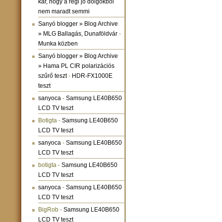
kár, hogy a régi jó dolgokból
nem maradt semmi
Sanyó blogger » Blog Archive
» MLG Ballagás, Dunaföldvár
-
Munka közben
Sanyó blogger » Blog Archive
» Hama PL CIR polarizációs
szűrő teszt
-
HDR-FX1000E
teszt
sanyoca
-
Samsung LE40B650
LCD TV teszt
Botigta
-
Samsung LE40B650
LCD TV teszt
sanyoca
-
Samsung LE40B650
LCD TV teszt
botigta
-
Samsung LE40B650
LCD TV teszt
sanyoca
-
Samsung LE40B650
LCD TV teszt
BigRob
-
Samsung LE40B650
LCD TV teszt