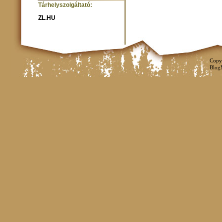
Tárhelyszolgáltató:
ZL.HU
Copy
Blog