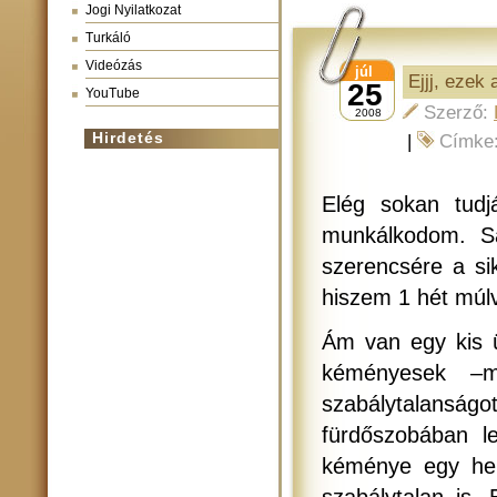
Jogi Nyilatkozat
Turkáló
Videózás
júl
Ejjj, ezek
25
YouTube
Szerző:
2008
Hirdetés
|
Címke
Elég sokan tudj
munkálkodom. S
szerencsére a si
hiszem 1 hét múl
Ám van egy kis 
kéményesek –mo
szabálytalans
fürdőszobában l
kéménye egy hel