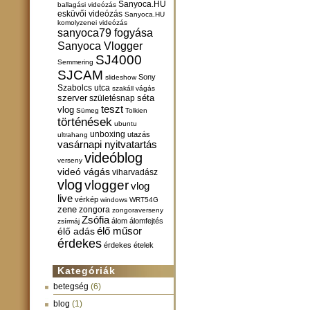
Sanyoca.HU
ballagási videózás
esküvői videózás
Sanyoca.HU
komolyzenei videózás
sanyoca79 fogyása
Sanyoca Vlogger
SJ4000
Semmering
SJCAM
Sony
slideshow
Szabolcs utca
szakáll vágás
szerver
születésnap
séta
teszt
vlog
Sümeg
Tolkien
történések
ubuntu
unboxing
utazás
ultrahang
vasárnapi nyitvatartás
videóblog
verseny
videó vágás
viharvadász
vlog
vlogger
vlog
live
vérkép
windows
WRT54G
zene
zongora
zongoraverseny
Zsófia
álom
álomfejtés
zsírmáj
élő műsor
élő adás
érdekes
érdekes ételek
Kategóriák
betegség
(6)
blog
(1)