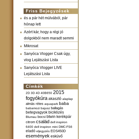
Friss Bejegyzések
és a pár hét múlvából, pár
hónap lett
Azért kár, hogy a régi jó
dolgokból nem maradt semmi
Mikrosat
Sanyóca Vlogger Csak úgy,
vlog Lejátszási Lista
Sanyóca Vlogger LIVE
Lejátszási Lista
Címkék
2015
2D
3D
4D
40B650
fogyókúra
akasztó
alaplap
baba
almás rétes
aquapark
ballagás
babamozi
bajusz
betegvagyok
biciklizés
btwin kerékpár
bocsi
Blumau
család
citrom
dell inspiron
6400
dell inspiron mini
DMC-FS6
eladó
EOS450D
eljegyzés
események
esküvő