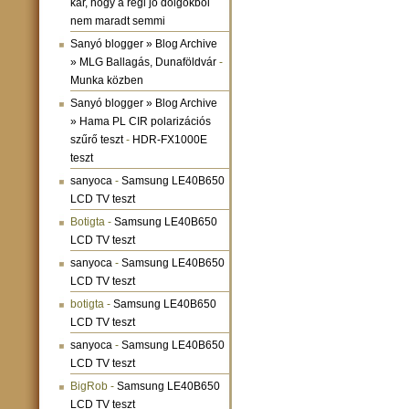
kár, hogy a régi jó dolgokból
nem maradt semmi
Sanyó blogger » Blog Archive
» MLG Ballagás, Dunaföldvár
-
Munka közben
Sanyó blogger » Blog Archive
» Hama PL CIR polarizációs
szűrő teszt
-
HDR-FX1000E
teszt
sanyoca
-
Samsung LE40B650
LCD TV teszt
Botigta
-
Samsung LE40B650
LCD TV teszt
sanyoca
-
Samsung LE40B650
LCD TV teszt
botigta
-
Samsung LE40B650
LCD TV teszt
sanyoca
-
Samsung LE40B650
LCD TV teszt
BigRob
-
Samsung LE40B650
LCD TV teszt