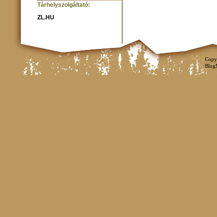
Tárhelyszolgáltató:
ZL.HU
Copy
Blog