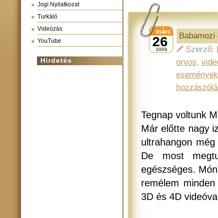
Jogi Nyilatkozat
Turkáló
Videózás
márc
Babamozi 
26
YouTube
Szerző:
2009
Hirdetés
orvos
,
vide
események
hozzászólá
Tegnap voltunk M
Már előtte nagy i
ultrahangon még
De most megtu
egészséges. Móni
remélem minden 
3D és 4D videóval