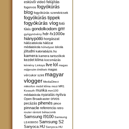
felújítás
esküvői videó
fogyókúrás
fogorvos
blog
fogyókúrás szendvicsek
fogyókúrás tippek
fogyókúrás vlog
fotó
gondolkodom
grrr
fűtés
hdr-fx1000e
gyógynövény
hiánypótló
horgászat
hálózatiskola
hálózat
médiaiskola
iskola
hóhelyzet
jótudni
kaloriabázis.hu
kamera
kamera tartozékok
kezdet
klíma
kocsmázás
lol
live
kémény
Linksys
magas
magas
májenzim értékek
magyar
vércukor szint
vlogger
MediaDirect
mikrofon
mobil klíma
mozi
MR1
munka
Kossuth
mvn100
nyitva
nyaralás
médiaiskola
orvos
Open Broadcaster
pihenés
pecázás
pince
pinnacle
referencia
retro
router
rántott békacomb
Samsung I9100
Samsung
Samsung S2
LE40B650
Sanyoca.HU
Sanyoca.HU