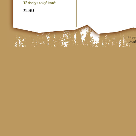
Tárhelyszolgáltató:
ZL.HU
Copy
Blog