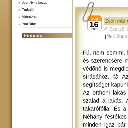
Jogi Nyilatkozat
Turkáló
Videózás
aug
Zsófi már 
16
YouTube
Szerző:
2009
Hirdetés
|
Címke
Fú, nem semmi, h
és szerencsére m
védőnő is megdic
sírásához. 🙂 Az
segítséget kapun
Az otthoni lakás 
szalad a lakás. 
takarófólia. És a
Néhány festékes 
minden igaz pár