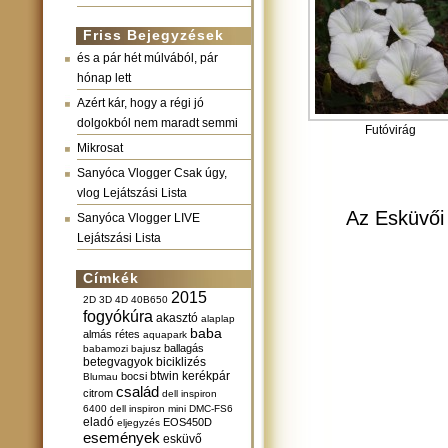
Friss Bejegyzések
és a pár hét múlvából, pár
hónap lett
Azért kár, hogy a régi jó
dolgokból nem maradt semmi
Futóvirág
Mikrosat
Sanyóca Vlogger Csak úgy,
vlog Lejátszási Lista
Az Esküvői 
Sanyóca Vlogger LIVE
Lejátszási Lista
Címkék
2015
2D
3D
4D
40B650
fogyókúra
akasztó
alaplap
baba
almás rétes
aquapark
ballagás
babamozi
bajusz
betegvagyok
biciklizés
btwin kerékpár
bocsi
Blumau
család
citrom
dell inspiron
6400
dell inspiron mini
DMC-FS6
eladó
EOS450D
eljegyzés
események
esküvő