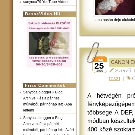
sanyoca79 YouTube Videos
BesseVideo.HU
apa hasán dejó alukálni
máj
CANON EO
25
Szerző:
2009
teszt
|
C
Friss Commentek
Sanyoca blogger » Blog
A hétvégén pr
Archive » és a pár hét
fényképezőgép
em
múlvából, pár hónap lett
-
Apa
lettem!
többsége A-DEP, 
Sanyoca blogger » Blog
módban készültek
Archive » és a pár hét
400 közé szoktam
múlvából, pár hónap lett
-
Azért