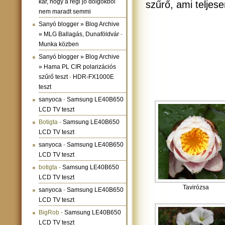
kár, hogy a régi jó dolgokból
szűrő, ami teljes
nem maradt semmi
Sanyó blogger » Blog Archive
» MLG Ballagás, Dunaföldvár
-
Munka közben
Sanyó blogger » Blog Archive
» Hama PL CIR polarizációs
szűrő teszt
-
HDR-FX1000E
teszt
sanyoca
-
Samsung LE40B650
LCD TV teszt
Botigta
-
Samsung LE40B650
LCD TV teszt
sanyoca
-
Samsung LE40B650
LCD TV teszt
botigta
-
Samsung LE40B650
LCD TV teszt
Tavirózsa
sanyoca
-
Samsung LE40B650
LCD TV teszt
BigRob
-
Samsung LE40B650
LCD TV teszt