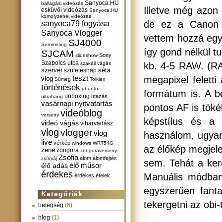
Sanyoca.HU
ballagási videózás
Illetve még azon
esküvői videózás
Sanyoca.HU
komolyzenei videózás
sanyoca79 fogyása
de ez a Canon o
Sanyoca Vlogger
vettem hozzá egy
SJ4000
Semmering
így gond nélkül t
SJCAM
Sony
slideshow
Szabolcs utca
szakáll vágás
kb. 4-5 RAW. (RA
szerver
születésnap
séta
teszt
megapixel felett
vlog
Sümeg
Tolkien
történések
ubuntu
formátum is. A b
unboxing
utazás
ultrahang
vasárnapi nyitvatartás
pontos AF is töké
videóblog
verseny
képstílus és a
videó vágás
viharvadász
vlog
vlogger
vlog
használom, ugyan
live
vérkép
windows
WRT54G
az élőkép megjel
zene
zongora
zongoraverseny
Zsófia
álom
álomfejtés
zsírmáj
sem. Tehát a ker
élő műsor
élő adás
érdekes
Manuális módban 
érdekes ételek
egyszerűen fanta
Kategóriák
tekergetni az obi
betegség
(6)
blog
(1)