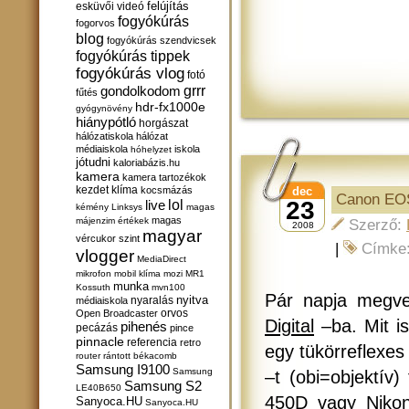
felújítás
esküvői videó
fogyókúrás
fogorvos
blog
fogyókúrás szendvicsek
fogyókúrás tippek
fogyókúrás vlog
fotó
gondolkodom
grrr
fűtés
hdr-fx1000e
gyógynövény
hiánypótló
horgászat
hálózatiskola
hálózat
médiaiskola
iskola
hóhelyzet
jótudni
kaloriabázis.hu
kamera
kamera tartozékok
kezdet
klíma
kocsmázás
dec
Canon EOS
lol
23
live
kémény
Linksys
magas
magas
májenzim értékek
Szerző:
2008
magyar
vércukor szint
|
Címke
vlogger
MediaDirect
mikrofon
mobil klíma
mozi
MR1
munka
Kossuth
mvn100
Pár napja megv
nyitva
nyaralás
médiaiskola
orvos
Open Broadcaster
Digital
–ba. Mit i
pihenés
pecázás
pince
pinnacle
referencia
retro
egy tükörreflexes
router
rántott békacomb
Samsung I9100
Samsung
–t (obi=objektív
Samsung S2
LE40B650
450D vagy Nikon
Sanyoca.HU
Sanyoca.HU