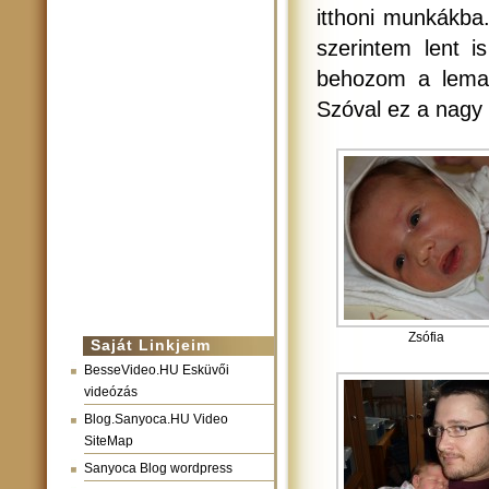
itthoni munkákba.
szerintem lent i
behozom a lemar
Szóval ez a nagy 
Zsófia
Saját Linkjeim
BesseVideo.HU Esküvői
videózás
Blog.Sanyoca.HU Video
SiteMap
Sanyoca Blog wordpress