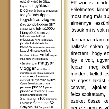
felújítás
esküvői videó
Először is minde
fogyókúrás
fogorvos
Félelmetes kimon
blog
fogyókúrás szendvicsek
fogyókúrás tippek
most meg már 10 é
fogyókúrás vlog
fotó
élménnyel leszün
gondolkodom
grrr
fűtés
hdr-fx1000e
lássuk mi is volt
gyógynövény
hiánypótló
horgászat
hálózatiskola
hálózat
Januárba írtam 
médiaiskola
iskola
hóhelyzet
jótudni
kaloriabázis.hu
hallatán sokan g
kamera
kamera tartozékok
kezdet
klíma
kocsmázás
éreztem, hogy ez
lol
live
kémény
Linksys
magas
magas
májenzim értékek
így is volt, ugya
magyar
vércukor szint
fejezni, meg ke
vlogger
MediaDirect
mindent kellett c
mikrofon
mobil klíma
mozi
MR1
munka
Kossuth
mvn100
az egész lakást k
nyitva
nyaralás
médiaiskola
orvos
Open Broadcaster
csövet, ajtók
pihenés
pecázás
pince
pinnacle
referencia
retro
felcsiszoltattam
router
rántott békacomb
Samsung I9100
Samsung
ezeket össze kel
Samsung S2
LE40B650
Sanyoca.HU
persze nem is vé
Sanyoca.HU