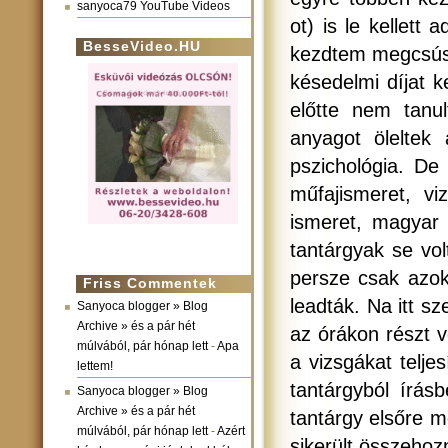
sanyoca79 YouTube Videos
ot) is le kellett
BesseVideo.HU
kezdtem megcsúsz
késedelmi díjat k
előtte nem tan
anyagot öleltek á
pszichológia. De
műfajismeret, vi
ismeret, magyar f
tantárgyak se vol
persze csak azok
Friss Commentek
leadták. Na itt s
Sanyoca blogger » Blog
Archive » és a pár hét
az órákon részt 
múlvából, pár hónap lett
-
Apa
a vizsgákat telje
lettem!
tantárgyból írásb
Sanyoca blogger » Blog
Archive » és a pár hét
tantárgy elsőre me
múlvából, pár hónap lett
-
Azért
sikerült összehozn