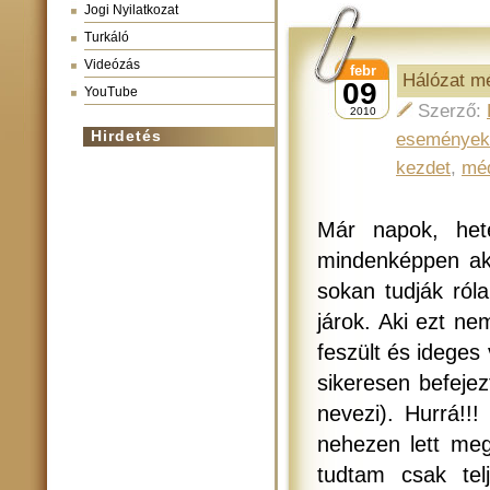
Jogi Nyilatkozat
Turkáló
Videózás
febr
Hálózat mé
09
YouTube
Szerző:
2010
Hirdetés
események
kezdet
,
méd
Már napok, het
mindenképpen aka
sokan tudják ról
járok. Aki ezt ne
feszült és ideges
sikeresen befeje
nevezi). Hurrá!!
nehezen lett meg
tudtam csak tel