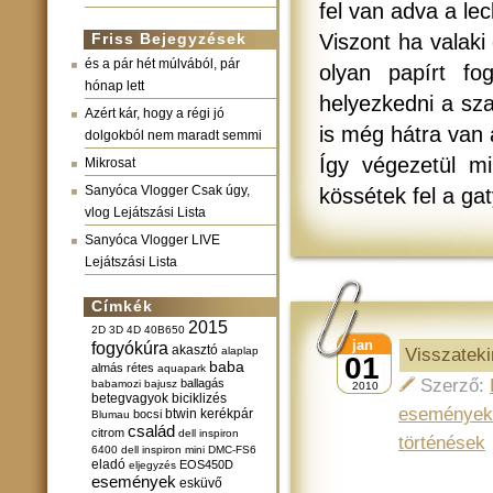
fel van adva a le
Friss Bejegyzések
Viszont ha valak
és a pár hét múlvából, pár
olyan papírt f
hónap lett
helyezkedni a sz
Azért kár, hogy a régi jó
is még hátra van 
dolgokból nem maradt semmi
Így végezetül mi
Mikrosat
Sanyóca Vlogger Csak úgy,
kössétek fel a gat
vlog Lejátszási Lista
Sanyóca Vlogger LIVE
Lejátszási Lista
Címkék
2015
2D
3D
4D
40B650
jan
fogyókúra
akasztó
alaplap
Visszateki
01
baba
almás rétes
aquapark
Szerző:
ballagás
babamozi
bajusz
2010
betegvagyok
biciklizés
események
btwin kerékpár
bocsi
Blumau
család
citrom
dell inspiron
történések
6400
dell inspiron mini
DMC-FS6
eladó
EOS450D
eljegyzés
események
esküvő