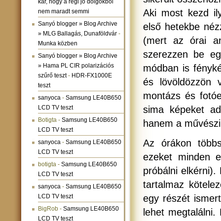
kár, hogy a régi jó dolgokból
Aki most kezd i
nem maradt semmi
Sanyó blogger » Blog Archive
első hetekbe néz
» MLG Ballagás, Dunaföldvár
-
(mert az órai a
Munka közben
szerezzen be e
Sanyó blogger » Blog Archive
» Hama PL CIR polarizációs
módban is fényké
szűrő teszt
-
HDR-FX1000E
és lövöldözzön 
teszt
montázs és fotóe
sanyoca
-
Samsung LE40B650
LCD TV teszt
sima képeket ad
Botigta
-
Samsung LE40B650
hanem a művészi 
LCD TV teszt
Az órákon többs
sanyoca
-
Samsung LE40B650
LCD TV teszt
ezeket minden es
botigta
-
Samsung LE40B650
próbálni elkérni)
LCD TV teszt
tartalmaz kötele
sanyoca
-
Samsung LE40B650
LCD TV teszt
egy részét ismer
BigRob
-
Samsung LE40B650
lehet megtalálni
LCD TV teszt