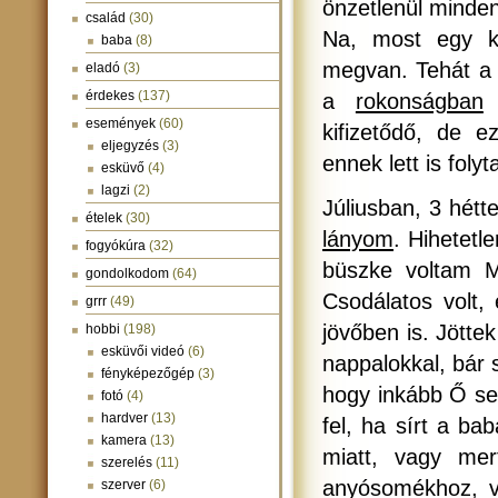
önzetlenül minden
család
(30)
Na, most egy ki
baba
(8)
megvan. Tehát a
eladó
(3)
érdekes
(137)
a
rokonságban
a
események
(60)
kifizetődő, de 
eljegyzés
(3)
ennek lett is foly
esküvő
(4)
lagzi
(2)
Júliusban, 3 hét
ételek
(30)
lányom
. Hihetetl
fogyókúra
(32)
büszke voltam M
gondolkodom
(64)
Csodálatos volt,
grrr
(49)
jövőben is. Jötte
hobbi
(198)
esküvői videó
(6)
nappalokkal, bár 
fényképezőgép
(3)
hogy inkább Ő se
fotó
(4)
hardver
(13)
fel, ha sírt a b
kamera
(13)
miatt, vagy mer
szerelés
(11)
anyósomékhoz, va
szerver
(6)