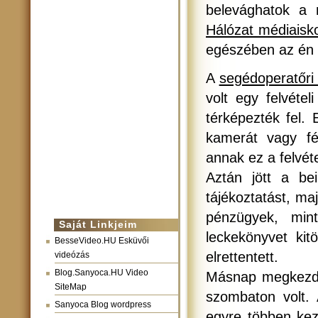
belevághatok a 
Hálózat médiaisk
egészében az én 
A
segédoperatőri
volt egy felvétel
térképezték fel. 
kamerát vagy fé
annak ez a felvéte
Aztán jött a be
tájékoztatást, maj
pénzügyek, mi
Saját Linkjeim
leckekönyvet kit
BesseVideo.HU Esküvői
elrettentett.
videózás
Blog.Sanyoca.HU Video
Másnap megkezdő
SiteMap
szombaton volt.
Sanyoca Blog wordpress
egyre többen kez