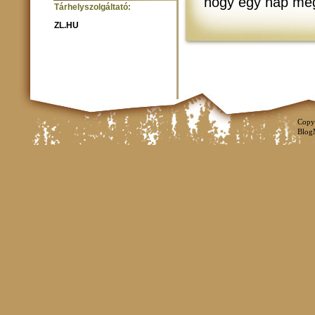
hogy egy nap még 
Tárhelyszolgáltató:
ZL.HU
Copy
Blog