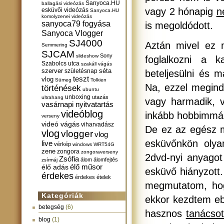
Sanyoca.HU
ballagási videózás
vagy 2 hónapig
n
esküvői videózás
Sanyoca.HU
komolyzenei videózás
sanyoca79 fogyása
is megoldódott.
Sanyoca Vlogger
SJ4000
Aztán mivel ez 
Semmering
SJCAM
Sony
slideshow
foglalkozni a k
Szabolcs utca
szakáll vágás
szerver
születésnap
séta
beteljesülni és
teszt
vlog
Sümeg
Tolkien
Na, ezzel megind
történések
ubuntu
unboxing
utazás
ultrahang
vagy harmadik, v
vasárnapi nyitvatartás
videóblog
inkább hobbimmá 
verseny
videó vágás
viharvadász
De ez az egész m
vlog
vlogger
vlog
esküvőnkön olyan
live
vérkép
windows
WRT54G
zene
zongora
zongoraverseny
2dvd-nyi anyagot
Zsófia
álom
álomfejtés
zsírmáj
élő műsor
élő adás
esküvő hiányzott
érdekes
érdekes ételek
megmutatom, hogy
Kategóriák
ekkor kezdtem eb
betegség
(6)
hasznos
tanácso
blog
(1)