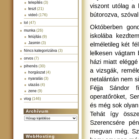
telepítés
(3)
viszont utólag a 
teszt
(21)
bútorozva, szóva
videó
(176)
lol
(47)
Októberben gond
munka
(26)
iskolába kezdte
felújítás
(9)
Jasmin
(3)
elméletileg két f
Nincs kategorizálva
(3)
lelkesen vágtam 
orvos
(7)
házi miatt elégg
pihenés
(30)
a vizsgák, remél
horgászat
(4)
netalántán nem si
nyaralás
(3)
utazás
(4)
Féjja Sándor f
zene
(9)
operatőröket, S
vlog
(146)
és még sok olyan 
Archívum
Tehát így össz
Archívum
Szerencsére pén
megvan még. Szó
WebHosting