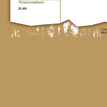
Tárhelyszolgáltató:
ZL.HU
Copy
Blog