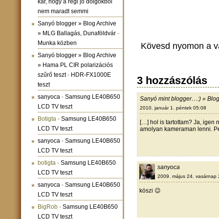
kár, hogy a régi jó dolgokból
nem maradt semmi
Sanyó blogger » Blog Archive
» MLG Ballagás, Dunaföldvár
-
Munka közben
Kövesd nyomon a v
Sanyó blogger » Blog Archive
» Hama PL CIR polarizációs
szűrő teszt
-
HDR-FX1000E
3 hozzászólás
teszt
sanyoca
-
Samsung LE40B650
Sanyó mint blogger…:) » Blog
LCD TV teszt
2010. január 1. péntek 05:08
Botigta
-
Samsung LE40B650
[…] hol is tartottam? Ja, ig
LCD TV teszt
amolyan kameraman lenni. Per
sanyoca
-
Samsung LE40B650
LCD TV teszt
botigta
-
Samsung LE40B650
sanyoca
LCD TV teszt
2009. május 24. vasárnap 
sanyoca
-
Samsung LE40B650
köszi 😉
LCD TV teszt
BigRob
-
Samsung LE40B650
LCD TV teszt