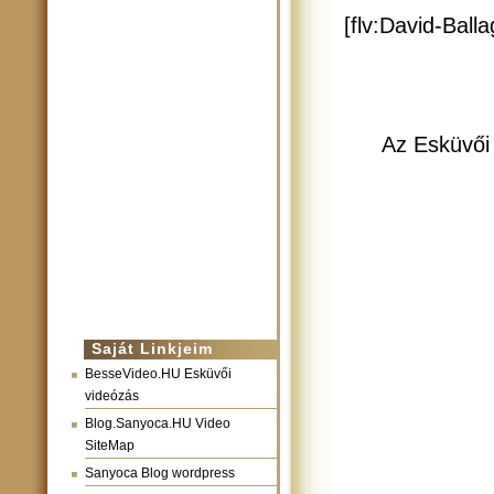
[flv:David-Ball
Az Esküvői 
Saját Linkjeim
BesseVideo.HU Esküvői
videózás
Blog.Sanyoca.HU Video
SiteMap
Sanyoca Blog wordpress