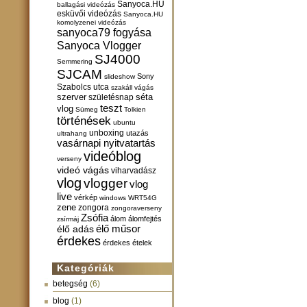
Sanyoca.HU
ballagási videózás
esküvői videózás
Sanyoca.HU
komolyzenei videózás
sanyoca79 fogyása
Sanyoca Vlogger
SJ4000
Semmering
SJCAM
Sony
slideshow
Szabolcs utca
szakáll vágás
szerver
születésnap
séta
teszt
vlog
Sümeg
Tolkien
történések
ubuntu
unboxing
utazás
ultrahang
vasárnapi nyitvatartás
videóblog
verseny
videó vágás
viharvadász
vlog
vlogger
vlog
live
vérkép
windows
WRT54G
zene
zongora
zongoraverseny
Zsófia
álom
álomfejtés
zsírmáj
élő műsor
élő adás
érdekes
érdekes ételek
Kategóriák
betegség
(6)
blog
(1)