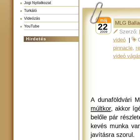
Jogi Nyilatkozat
Turkáló
Videózás
máj
MLG Balla
22
YouTube
Szerző:
2009
Hirdetés
videó
|
pinnacle
,
r
videó vágá
A dunaföldvári 
múltkor
, akkor íg
belőle pár részle
kevés munka van
javításra szorul.