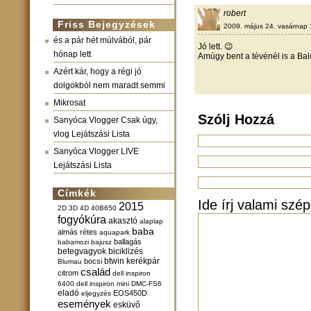
robert
Friss Bejegyzések
2009. május 24. vasárnap 
és a pár hét múlvából, pár
Jó lett. 😉
hónap lett
Amúgy bent a tévénél is a Ba
Azért kár, hogy a régi jó
dolgokból nem maradt semmi
Mikrosat
Szólj Hozzá
Sanyóca Vlogger Csak úgy,
vlog Lejátszási Lista
Sanyóca Vlogger LIVE
Lejátszási Lista
Címkék
Ide írj valami szép
2015
2D
3D
4D
40B650
fogyókúra
akasztó
alaplap
baba
almás rétes
aquapark
ballagás
babamozi
bajusz
betegvagyok
biciklizés
btwin kerékpár
bocsi
Blumau
család
citrom
dell inspiron
6400
dell inspiron mini
DMC-FS6
eladó
EOS450D
eljegyzés
események
esküvő