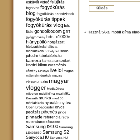
felújítás
esküvői videó
fogyókúrás
fogorvos
blog
fogyókúrás szendvicsek
fogyókúrás tippek
fogyókúrás vlog
fotó
gondolkodom
grrr
fűtés
«
Használt Akai mobil klíma elad
hdr-fx1000e
gyógynövény
hiánypótló
horgászat
hálózatiskola
hálózat
médiaiskola
iskola
hóhelyzet
jótudni
kaloriabázis.hu
kamera
kamera tartozékok
kezdet
klíma
kocsmázás
lol
live
kémény
Linksys
magas
magas
májenzim értékek
magyar
vércukor szint
vlogger
MediaDirect
mikrofon
mobil klíma
mozi
MR1
munka
Kossuth
mvn100
nyitva
nyaralás
médiaiskola
orvos
Open Broadcaster
pihenés
pecázás
pince
pinnacle
referencia
retro
router
rántott békacomb
Samsung I9100
Samsung
Samsung S2
LE40B650
Sanyoca.HU
Sanyoca.HU