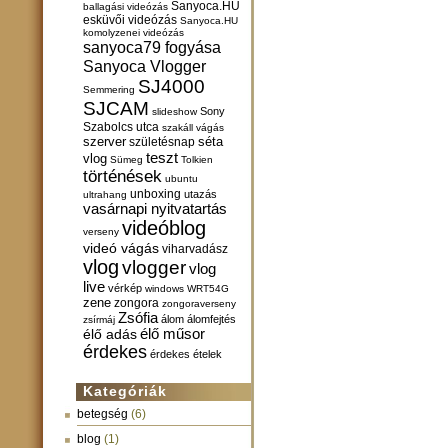
Sanyoca.HU
ballagási videózás
esküvői videózás
Sanyoca.HU
komolyzenei videózás
sanyoca79 fogyása
Sanyoca Vlogger
SJ4000
Semmering
SJCAM
Sony
slideshow
Szabolcs utca
szakáll vágás
szerver
születésnap
séta
teszt
vlog
Sümeg
Tolkien
történések
ubuntu
unboxing
utazás
ultrahang
vasárnapi nyitvatartás
videóblog
verseny
videó vágás
viharvadász
vlog
vlogger
vlog
live
vérkép
windows
WRT54G
zene
zongora
zongoraverseny
Zsófia
álom
álomfejtés
zsírmáj
élő műsor
élő adás
érdekes
érdekes ételek
Kategóriák
betegség
(6)
blog
(1)