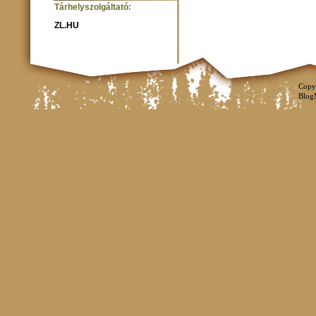
Tárhelyszolgáltató:
ZL.HU
Copy
Blog