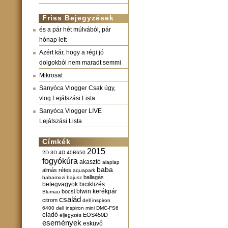
Friss Bejegyzések
és a pár hét múlvából, pár
hónap lett
Azért kár, hogy a régi jó
dolgokból nem maradt semmi
Mikrosat
Sanyóca Vlogger Csak úgy,
vlog Lejátszási Lista
Sanyóca Vlogger LIVE
Lejátszási Lista
Címkék
2015
2D
3D
4D
40B650
fogyókúra
akasztó
alaplap
baba
almás rétes
aquapark
ballagás
babamozi
bajusz
betegvagyok
biciklizés
btwin kerékpár
bocsi
Blumau
család
citrom
dell inspiron
6400
dell inspiron mini
DMC-FS6
eladó
EOS450D
eljegyzés
események
esküvő