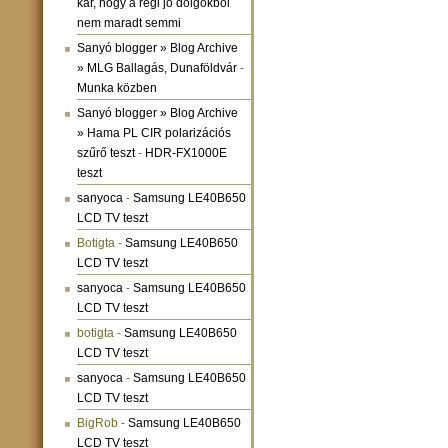
kár, hogy a régi jó dolgokból
nem maradt semmi
Sanyó blogger » Blog Archive
» MLG Ballagás, Dunaföldvár
-
Munka közben
Sanyó blogger » Blog Archive
» Hama PL CIR polarizációs
szűrő teszt
-
HDR-FX1000E
teszt
sanyoca
-
Samsung LE40B650
LCD TV teszt
Botigta
-
Samsung LE40B650
LCD TV teszt
sanyoca
-
Samsung LE40B650
LCD TV teszt
botigta
-
Samsung LE40B650
LCD TV teszt
sanyoca
-
Samsung LE40B650
LCD TV teszt
BigRob
-
Samsung LE40B650
LCD TV teszt