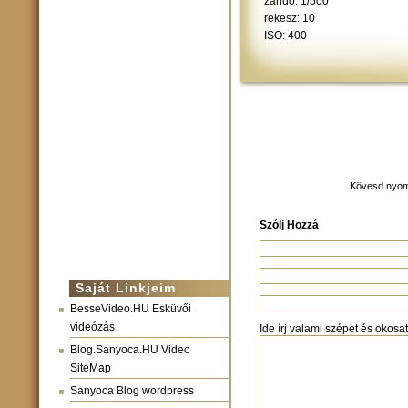
záridő: 1/500
rekesz: 10
ISO: 400
Kövesd nyom
Szólj Hozzá
Saját Linkjeim
BesseVideo.HU Esküvői
videózás
Ide írj valami szépet és okosat:
Blog.Sanyoca.HU Video
SiteMap
Sanyoca Blog wordpress