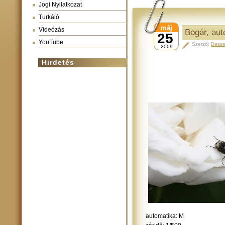
Jogi Nyilatkozat
Turkáló
máj
Videózás
Bogár, aut
25
YouTube
Szerző:
Besse
2009
Hirdetés
automatika: M