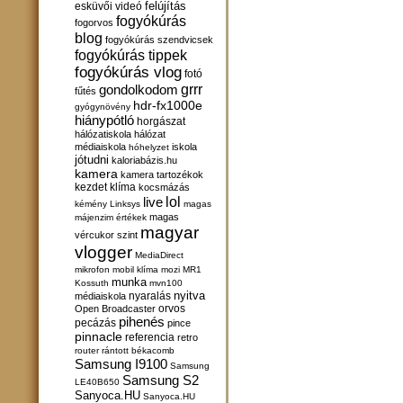
felújítás
esküvői videó
fogyókúrás
fogorvos
blog
fogyókúrás szendvicsek
fogyókúrás tippek
fogyókúrás vlog
fotó
gondolkodom
grrr
fűtés
hdr-fx1000e
gyógynövény
hiánypótló
horgászat
hálózatiskola
hálózat
médiaiskola
iskola
hóhelyzet
jótudni
kaloriabázis.hu
kamera
kamera tartozékok
kezdet
klíma
kocsmázás
lol
live
kémény
Linksys
magas
magas
májenzim értékek
magyar
vércukor szint
vlogger
MediaDirect
mikrofon
mobil klíma
mozi
MR1
munka
Kossuth
mvn100
nyitva
nyaralás
médiaiskola
orvos
Open Broadcaster
pihenés
pecázás
pince
pinnacle
referencia
retro
router
rántott békacomb
Samsung I9100
Samsung
Samsung S2
LE40B650
Sanyoca.HU
Sanyoca.HU