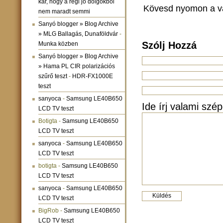
kár, hogy a régi jó dolgokból
Kövesd nyomon a v
nem maradt semmi
Sanyó blogger » Blog Archive
» MLG Ballagás, Dunaföldvár
-
Szólj Hozzá
Munka közben
Sanyó blogger » Blog Archive
» Hama PL CIR polarizációs
szűrő teszt
-
HDR-FX1000E
teszt
sanyoca
-
Samsung LE40B650
Ide írj valami szép
LCD TV teszt
Botigta
-
Samsung LE40B650
LCD TV teszt
sanyoca
-
Samsung LE40B650
LCD TV teszt
botigta
-
Samsung LE40B650
LCD TV teszt
sanyoca
-
Samsung LE40B650
LCD TV teszt
BigRob
-
Samsung LE40B650
LCD TV teszt