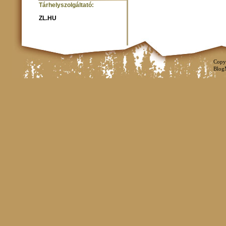
Tárhelyszolgáltató:
ZL.HU
Copy
Blog