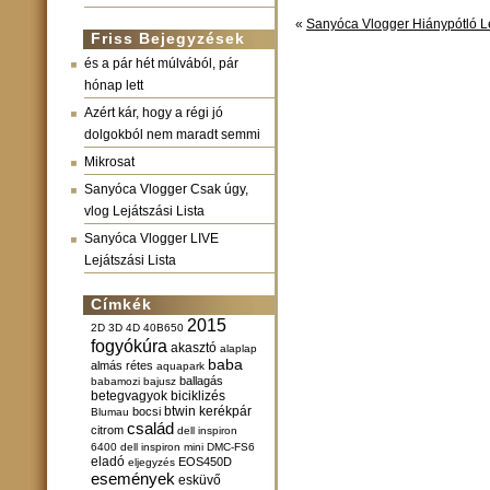
«
Sanyóca Vlogger Hiánypótló Le
Friss Bejegyzések
és a pár hét múlvából, pár
hónap lett
Azért kár, hogy a régi jó
dolgokból nem maradt semmi
Mikrosat
Sanyóca Vlogger Csak úgy,
vlog Lejátszási Lista
Sanyóca Vlogger LIVE
Lejátszási Lista
Címkék
2015
2D
3D
4D
40B650
fogyókúra
akasztó
alaplap
baba
almás rétes
aquapark
ballagás
babamozi
bajusz
betegvagyok
biciklizés
btwin kerékpár
bocsi
Blumau
család
citrom
dell inspiron
6400
dell inspiron mini
DMC-FS6
eladó
EOS450D
eljegyzés
események
esküvő