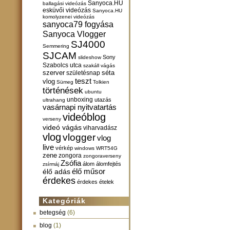
Sanyoca.HU
ballagási videózás
esküvői videózás
Sanyoca.HU
komolyzenei videózás
sanyoca79 fogyása
Sanyoca Vlogger
SJ4000
Semmering
SJCAM
Sony
slideshow
Szabolcs utca
szakáll vágás
szerver
születésnap
séta
teszt
vlog
Sümeg
Tolkien
történések
ubuntu
unboxing
utazás
ultrahang
vasárnapi nyitvatartás
videóblog
verseny
videó vágás
viharvadász
vlog
vlogger
vlog
live
vérkép
windows
WRT54G
zene
zongora
zongoraverseny
Zsófia
álom
álomfejtés
zsírmáj
élő műsor
élő adás
érdekes
érdekes ételek
Kategóriák
betegség
(6)
blog
(1)