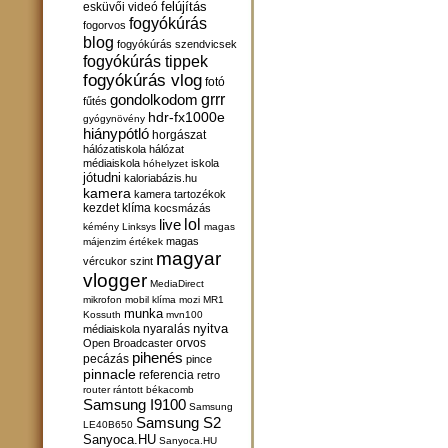
felújítás
esküvői videó
fogyókúrás
fogorvos
blog
fogyókúrás szendvicsek
fogyókúrás tippek
fogyókúrás vlog
fotó
gondolkodom
grrr
fűtés
hdr-fx1000e
gyógynövény
hiánypótló
horgászat
hálózatiskola
hálózat
médiaiskola
iskola
hóhelyzet
jótudni
kaloriabázis.hu
kamera
kamera tartozékok
kezdet
klíma
kocsmázás
lol
live
kémény
Linksys
magas
magas
májenzim értékek
magyar
vércukor szint
vlogger
MediaDirect
mikrofon
mobil klíma
mozi
MR1
munka
Kossuth
mvn100
nyitva
nyaralás
médiaiskola
orvos
Open Broadcaster
pihenés
pecázás
pince
pinnacle
referencia
retro
router
rántott békacomb
Samsung I9100
Samsung
Samsung S2
LE40B650
Sanyoca.HU
Sanyoca.HU