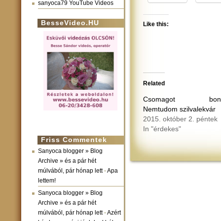
sanyoca79 YouTube Videos
BesseVideo.HU
Like this:
Related
Csomagot bonto
Nemtudom szilvalekvár
2015. október 2. péntek
In "érdekes"
Friss Commentek
Sanyoca blogger » Blog
Archive » és a pár hét
múlvából, pár hónap lett
-
Apa
lettem!
Sanyoca blogger » Blog
Archive » és a pár hét
múlvából, pár hónap lett
-
Azért