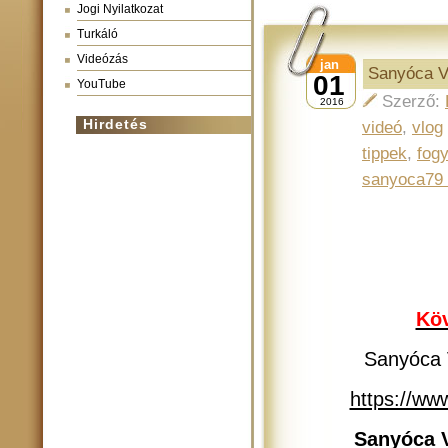
Jogi Nyilatkozat
Turkáló
Videózás
jan
Sanyóca Vl
01
YouTube
Szerző:
2016
Hirdetés
videó
,
vlog
tippek
,
fog
sanyoca79 
Köv
Sanyóca V
https://w
Sanyóca V