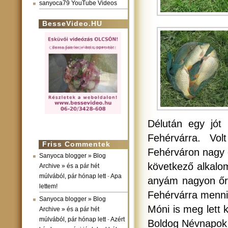
sanyoca79 YouTube Videos
BesseVideo.HU
Délután egy jót 
Fehérvárra. Vo
Friss Commentek
Fehérváron nagy 
Sanyoca blogger » Blog
következő alkalo
Archive » és a pár hét
múlvából, pár hónap lett
-
Apa
anyám nagyon őrü
lettem!
Fehérvárra menni
Sanyoca blogger » Blog
Móni is meg lett 
Archive » és a pár hét
múlvából, pár hónap lett
-
Azért
Boldog Névnapok