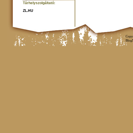
Tárhelyszolgáltató:
ZL.HU
Copy
Blog