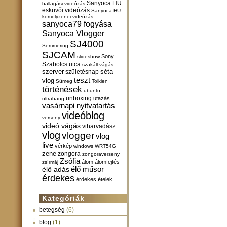
Sanyoca.HU
ballagási videózás
esküvői videózás
Sanyoca.HU
komolyzenei videózás
sanyoca79 fogyása
Sanyoca Vlogger
SJ4000
Semmering
SJCAM
Sony
slideshow
Szabolcs utca
szakáll vágás
szerver
születésnap
séta
teszt
vlog
Sümeg
Tolkien
történések
ubuntu
unboxing
utazás
ultrahang
vasárnapi nyitvatartás
videóblog
verseny
videó vágás
viharvadász
vlog
vlogger
vlog
live
vérkép
windows
WRT54G
zene
zongora
zongoraverseny
Zsófia
álom
álomfejtés
zsírmáj
élő műsor
élő adás
érdekes
érdekes ételek
Kategóriák
betegség
(6)
blog
(1)