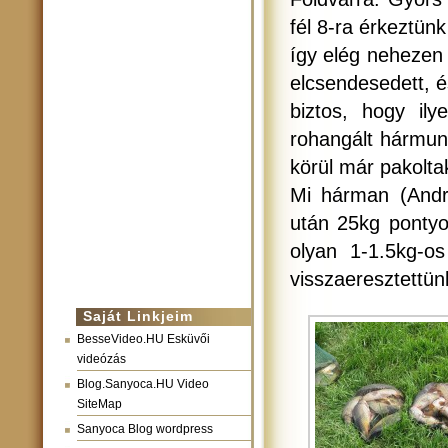
fél 8-ra érkeztün
így elég nehezen 
elcsendesedett, 
biztos, hogy il
rohangált hármunk
körül már pakolta
Mi hárman (Andri
után 25kg pontyo
olyan 1-1.5kg-os
visszaeresztettün
Saját Linkjeim
BesseVideo.HU Esküvői
videózás
Blog.Sanyoca.HU Video
SiteMap
Sanyoca Blog wordpress