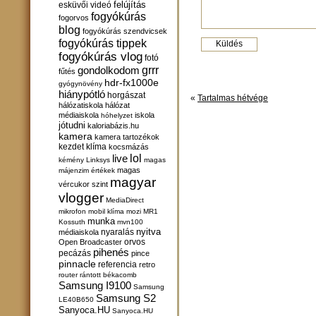
felújítás
esküvői videó
fogyókúrás
fogorvos
blog
fogyókúrás szendvicsek
fogyókúrás tippek
fogyókúrás vlog
fotó
gondolkodom
grrr
fűtés
hdr-fx1000e
gyógynövény
hiánypótló
horgászat
«
Tartalmas hétvége
hálózatiskola
hálózat
médiaiskola
iskola
hóhelyzet
jótudni
kaloriabázis.hu
kamera
kamera tartozékok
kezdet
klíma
kocsmázás
lol
live
kémény
Linksys
magas
magas
májenzim értékek
magyar
vércukor szint
vlogger
MediaDirect
mikrofon
mobil klíma
mozi
MR1
munka
Kossuth
mvn100
nyitva
nyaralás
médiaiskola
orvos
Open Broadcaster
pihenés
pecázás
pince
pinnacle
referencia
retro
router
rántott békacomb
Samsung I9100
Samsung
Samsung S2
LE40B650
Sanyoca.HU
Sanyoca.HU