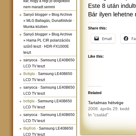
kár, hogy a régi jó dolgokból
Este 8 után indul
nem maradt semmi
Bár ilyen lehetne
Sanyó blogger » Blog Archive
» MLG Ballagás, Dunaföldvár
-
Munka közben
Share this:
Sanyó blogger » Blog Archive
Email
Fa
» Hama PL CIR polarizációs
szűrő teszt
-
HDR-FX1000E
teszt
Like this:
sanyoca
-
Samsung LE40B650
LCD TV teszt
Botigta
-
Samsung LE40B650
LCD TV teszt
sanyoca
-
Samsung LE40B650
Related
LCD TV teszt
botigta
-
Samsung LE40B650
Tartalmas hétvége
LCD TV teszt
2008. április 29. kedd
In "család"
sanyoca
-
Samsung LE40B650
LCD TV teszt
BigRob
-
Samsung LE40B650
LCD TV teszt