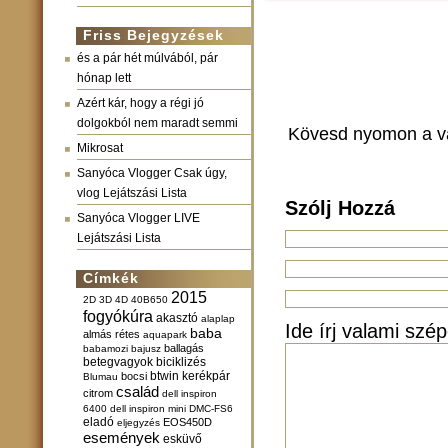
Friss Bejegyzések
és a pár hét múlvából, pár
hónap lett
Azért kár, hogy a régi jó
dolgokból nem maradt semmi
Kövesd nyomon a v
Mikrosat
Sanyóca Vlogger Csak úgy,
vlog Lejátszási Lista
Szólj Hozzá
Sanyóca Vlogger LIVE
Lejátszási Lista
Címkék
2015
2D
3D
4D
40B650
fogyókúra
akasztó
alaplap
Ide írj valami szép
baba
almás rétes
aquapark
ballagás
babamozi
bajusz
betegvagyok
biciklizés
btwin kerékpár
bocsi
Blumau
család
citrom
dell inspiron
6400
dell inspiron mini
DMC-FS6
eladó
EOS450D
eljegyzés
események
esküvő