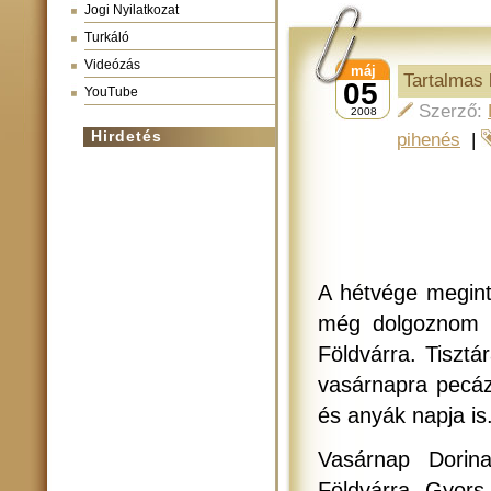
Jogi Nyilatkozat
Turkáló
Videózás
máj
Tartalmas 
05
YouTube
Szerző:
2008
Hirdetés
pihenés
|
A hétvége megint 
még dolgoznom ke
Földvárra. Tisztá
vasárnapra pecáz
és anyák napja is
Vasárnap Dorina
Földvárra. Gyors