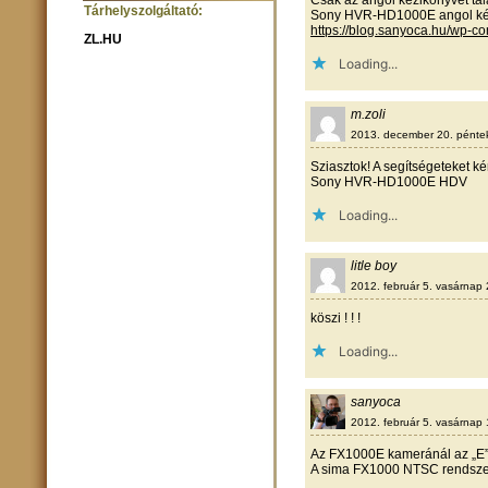
Csak az angol kézikönyvét ta
Tárhelyszolgáltató:
Sony HVR-HD1000E angol ké
https://blog.sanyoca.hu/wp-
ZL.HU
Loading...
m.zoli
2013. december 20. pénte
Sziasztok! A segítségeteket 
Sony HVR-HD1000E HDV
Loading...
litle boy
2012. február 5. vasárnap
köszi ! ! !
Loading...
sanyoca
2012. február 5. vasárnap
Az FX1000E kameránál az „E” 
A sima FX1000 NTSC rendsze