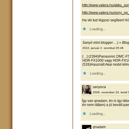
http://www.vatera.hu/akku
http://www.vatera.hu/sony_
Ha vki tud légyszi segítsen! 
Loading...
Sanyó mint blogger…:) » Blog 
2010. január 2. szombat 05:48
[…] (2394)Panasonic DMC-FS
HDR-FX1000 vagy HDR-FX1000E
(526)Használt Akai mobil klím
Loading...
sanyoca
2009. november 24. kedd 
Így van qnadam, én is így lát
én nem láttam) a jó bevált pa
Loading...
qnadam