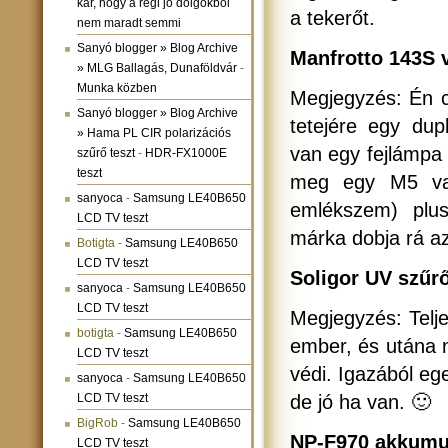
kár, hogy a régi jó dolgokból
a tekerőt.
nem maradt semmi
Sanyó blogger » Blog Archive
Manfrotto 143S 
» MLG Ballagás, Dunaföldvár
-
Munka közben
Megjegyzés: Én c
Sanyó blogger » Blog Archive
tetejére egy dup
» Hama PL CIR polarizációs
van egy fejlámpa 
szűrő teszt
-
HDR-FX1000E
teszt
meg egy M5 vag
sanyoca
-
Samsung LE40B650
emlékszem) plu
LCD TV teszt
márka dobja rá az
Botigta
-
Samsung LE40B650
LCD TV teszt
Soligor UV szűr
sanyoca
-
Samsung LE40B650
LCD TV teszt
Megjegyzés: Telje
botigta
-
Samsung LE40B650
ember, és utána n
LCD TV teszt
védi. Igazából eg
sanyoca
-
Samsung LE40B650
LCD TV teszt
de jó ha van. 🙂
BigRob
-
Samsung LE40B650
NP-F970 akkumul
LCD TV teszt