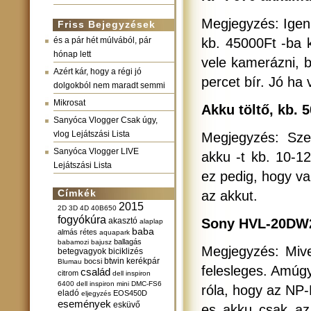
Megjegyzés: Igen 
Friss Bejegyzések
és a pár hét múlvából, pár
kb. 45000Ft -ba k
hónap lett
vele kamerázni, 
Azért kár, hogy a régi jó
percet bír. Jó ha 
dolgokból nem maradt semmi
Mikrosat
Akku töltő, kb. 
Sanyóca Vlogger Csak úgy,
vlog Lejátszási Lista
Megjegyzés: Sze
Sanyóca Vlogger LIVE
akku -t kb. 10-12h
Lejátszási Lista
ez pedig, hogy va
Címkék
az akkut.
2015
2D
3D
4D
40B650
fogyókúra
akasztó
Sony HVL-20DW2 
alaplap
baba
almás rétes
aquapark
ballagás
babamozi
bajusz
Megjegyzés: Mive
betegvagyok
biciklizés
btwin kerékpár
bocsi
Blumau
felesleges. Amúg
család
citrom
dell inspiron
6400
dell inspiron mini
DMC-FS6
róla, hogy az NP
eladó
EOS450D
eljegyzés
események
esküvő
es akku csak az