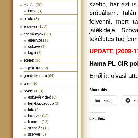
szebb, bár ezt i
család
(30)
baba
(8)
próbáltam. Talán
eladó
(3)
felvenni, mert 
érdekes
(137)
játékideje. Szóv
események
(60)
tökéletes tud lenn
eljegyzés
(3)
esküvő
(4)
UPDATE (2009-11
lagzi
(2)
ételek
(30)
Hama PL CIR pol
fogyókúra
(32)
Erről
itt
olvashatt
gondolkodom
(64)
grrr
(49)
Share this:
hobbi
(198)
esküvői videó
(6)
Email
Fa
fényképezőgép
(3)
fotó
(4)
hardver
(13)
Like this:
kamera
(13)
szerelés
(11)
szerver
(6)