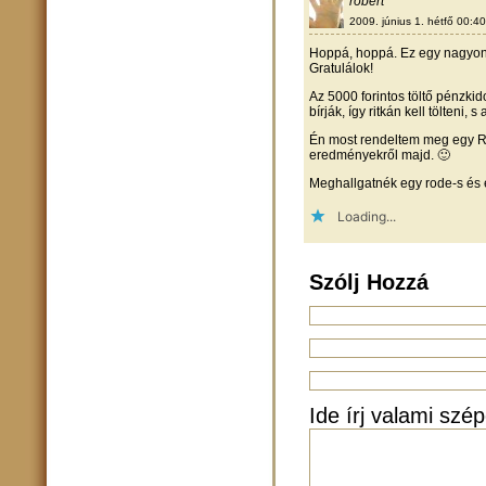
robert
2009. június 1. hétfő 00:40
Hoppá, hoppá. Ez egy nagyon 
Gratulálok!
Az 5000 forintos töltő pénzkid
bírják, így ritkán kell tölteni,
Én most rendeltem meg egy Ra
eredményekről majd. 🙂
Meghallgatnék egy rode-s és eg
Loading...
Szólj Hozzá
Ide írj valami szép