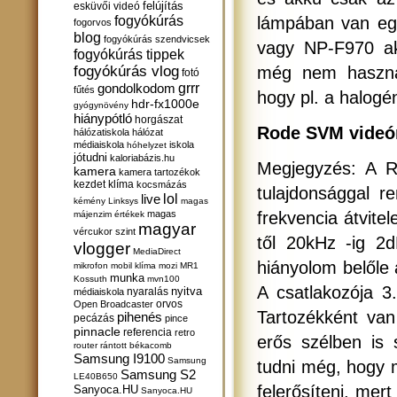
felújítás
esküvői videó
fogyókúrás
lámpában van egy
fogorvos
blog
fogyókúrás szendvicsek
vagy NP-F970 a
fogyókúrás tippek
fogyókúrás vlog
még nem haszná
fotó
gondolkodom
grrr
fűtés
hogy pl. a halogén
hdr-fx1000e
gyógynövény
hiánypótló
horgászat
Rode SVM videóm
hálózatiskola
hálózat
médiaiskola
iskola
hóhelyzet
jótudni
kaloriabázis.hu
Megjegyzés: A R
kamera
kamera tartozékok
kezdet
klíma
kocsmázás
tulajdonsággal r
lol
live
kémény
Linksys
magas
magas
frekvencia átvite
májenzim értékek
magyar
vércukor szint
től 20kHz -ig 2d
vlogger
MediaDirect
hiányolom belőle
mikrofon
mobil klíma
mozi
MR1
munka
Kossuth
mvn100
A csatlakozója 3
nyitva
nyaralás
médiaiskola
orvos
Open Broadcaster
Tartozékként va
pihenés
pecázás
pince
pinnacle
referencia
retro
erős szélben is 
router
rántott békacomb
Samsung I9100
Samsung
tudni még, hogy 
Samsung S2
LE40B650
felerősíteni, mer
Sanyoca.HU
Sanyoca.HU