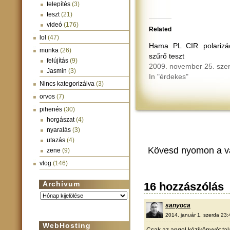
telepítés
(3)
teszt
(21)
videó
(176)
Related
lol
(47)
Hama PL CIR polarizác
munka
(26)
szűrő teszt
felújítás
(9)
2009. november 25. sze
Jasmin
(3)
In "érdekes"
Nincs kategorizálva
(3)
orvos
(7)
pihenés
(30)
horgászat
(4)
nyaralás
(3)
utazás
(4)
Kövesd nyomon a v
zene
(9)
vlog
(146)
Archívum
16 hozzászólás
Archívum
sanyoca
2014. január 1. szerda 23:
WebHosting