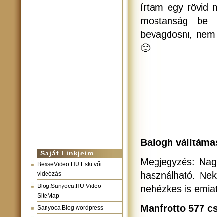
írtam egy rövid 
mostanság be l
bevagdosni, nem 
🙂
Balogh válltámas
Saját Linkjeim
Megjegyzés: Nagy
BesseVideo.HU Esküvői
használható. Nek
videózás
Blog.Sanyoca.HU Video
nehézkes is emiat
SiteMap
Manfrotto 577 cs
Sanyoca Blog wordpress