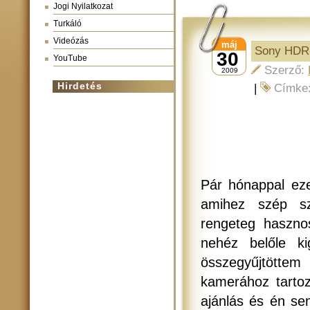
Jogi Nyilatkozat
Turkáló
Videózás
máj
Sony HDR-
30
YouTube
Szerző:
2009
Hirdetés
|
Címke
Pár hónappal eze
amihez szép sz
rengeteg hasznos
nehéz belőle ki
összegyűjtötte
kamerához tartoz
ajánlás és én se