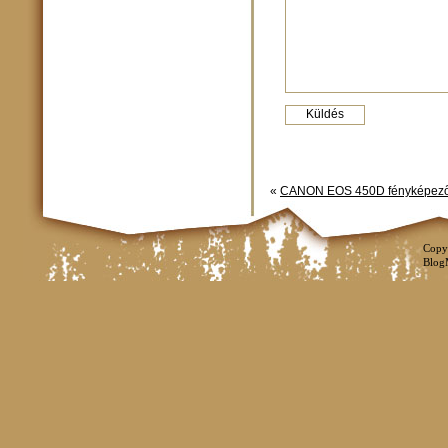
«
CANON EOS 450D fényképező
Copy
Blog