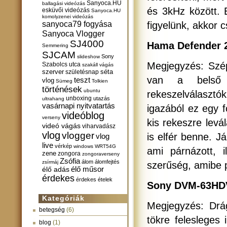
Sanyoca.HU
ballagási videózás
és 3kHz között. 
esküvői videózás
Sanyoca.HU
komolyzenei videózás
sanyoca79 fogyása
figyelünk, akkor
Sanyoca Vlogger
SJ4000
Hama Defender 2
Semmering
SJCAM
Sony
slideshow
Megjegyzés: Szép
Szabolcs utca
szakáll vágás
szerver
születésnap
séta
van a belső t
teszt
vlog
Sümeg
Tolkien
történések
ubuntu
rekeszelválasztó
unboxing
utazás
ultrahang
vasárnapi nyitvatartás
igazából ez egy f
videóblog
verseny
kis rekeszre levá
videó vágás
viharvadász
vlog
vlogger
is elfér benne. J
vlog
live
vérkép
windows
WRT54G
ami párnázott, 
zene
zongora
zongoraverseny
Zsófia
álom
álomfejtés
zsírmáj
szerűség, amibe p
élő műsor
élő adás
érdekes
érdekes ételek
Sony DVM-63HDV 
Kategóriák
Megjegyzés: Drág
betegség
(6)
tökre felesleges 
blog
(1)