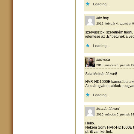
Loading...
litle boy
2012. február 4. szombat 
szervusztok! szeretném tudni,
jelentése az „E” betűnek a vé
Loading...
sanyoca
2010. március 5. péntek 1
Szia Molnár József!
HVR-HD1000E kamerába a köv
Az után gyártott akkuk is ugya
Loading...
Molnár József
2010. március 5. péntek 1
Hello.
Nekem Sony HVR-HD1000E típu
pl. itt van két link: