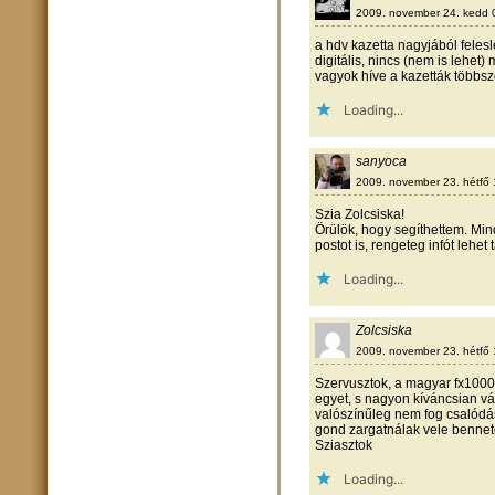
2009. november 24. kedd 
a hdv kazetta nagyjából felesl
digitális, nincs (nem is lehe
vagyok híve a kazetták többsz
Loading...
sanyoca
2009. november 23. hétfő 
Szia Zolcsiska!
Örülök, hogy segíthettem. Mi
postot is, rengeteg infót lehet
Loading...
Zolcsiska
2009. november 23. hétfő 
Szervusztok, a magyar fx1000
egyet, s nagyon kíváncsian vár
valószínűleg nem fog csalódá
gond zargatnálak vele bennet
Sziasztok
Loading...