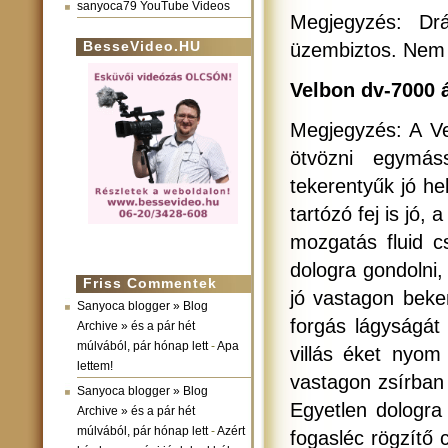
sanyoca79 YouTube Videos
Megjegyzés: Drá
BesseVideo.HU
üzembiztos. Nem l
Velbon dv-7000 á
Megjegyzés: A Ve
ötvözni egymáss
tekerentyűk jó he
tartózó fej is jó, 
mozgatás fluid cs
dologra gondolni
Friss Commentek
jó vastagon beken
Sanyoca blogger » Blog
forgás lágyságát
Archive » és a pár hét
múlvából, pár hónap lett
-
Apa
villás éket nyom
lettem!
vastagon zsírban
Sanyoca blogger » Blog
Egyetlen dologra 
Archive » és a pár hét
múlvából, pár hónap lett
-
Azért
fogasléc rögzítő 