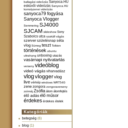
Sanyoca.HU
ballagási videózás
esküvői videózás
Sanyoca.HU
komolyzenei videózás
sanyoca79 fogyása
Sanyoca Vlogger
SJ4000
Semmering
SJCAM
Sony
slideshow
Szabolcs utca
szakáll vágás
szerver
születésnap
séta
teszt
vlog
Sümeg
Tolkien
történések
ubuntu
unboxing
utazás
ultrahang
vasárnapi nyitvatartás
videóblog
verseny
videó vágás
viharvadász
vlog
vlogger
vlog
live
vérkép
windows
WRT54G
zene
zongora
zongoraverseny
Zsófia
álom
álomfejtés
zsírmáj
élő műsor
élő adás
érdekes
érdekes ételek
Kategóriák
betegség
(6)
blog
(1)