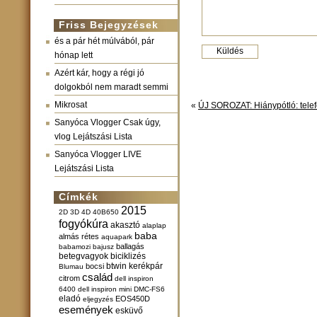
Friss Bejegyzések
és a pár hét múlvából, pár
hónap lett
Azért kár, hogy a régi jó
dolgokból nem maradt semmi
Mikrosat
«
ÚJ SOROZAT: Hiánypótló: telef
Sanyóca Vlogger Csak úgy,
vlog Lejátszási Lista
Sanyóca Vlogger LIVE
Lejátszási Lista
Címkék
2015
2D
3D
4D
40B650
fogyókúra
akasztó
alaplap
baba
almás rétes
aquapark
ballagás
babamozi
bajusz
betegvagyok
biciklizés
btwin kerékpár
bocsi
Blumau
család
citrom
dell inspiron
6400
dell inspiron mini
DMC-FS6
eladó
EOS450D
eljegyzés
események
esküvő