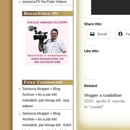
sanyoca79 YouTube Videos
BesseVideo.HU
Share this:
Email
Fa
Like this:
Friss Commentek
Related
Sanyoca blogger » Blog
Archive » és a pár hét
Vlogger a családban
múlvából, pár hónap lett
-
Apa
2015. április 8. szerda
lettem!
In "család"
Sanyoca blogger » Blog
Archive » és a pár hét
múlvából, pár hónap lett
-
Azért