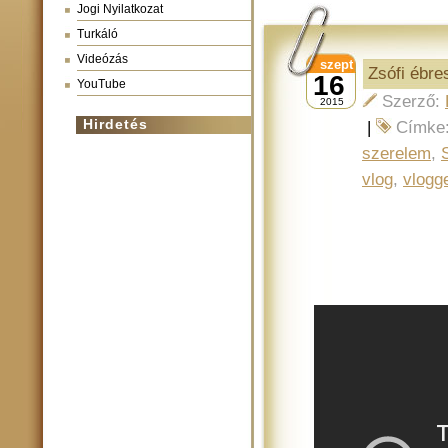
Jogi Nyilatkozat
Turkáló
Videózás
szept
Zsófi ébre
16
YouTube
Szerző:
2015
Hirdetés
|
Címke
szerelem
,
vlog
,
vlogg