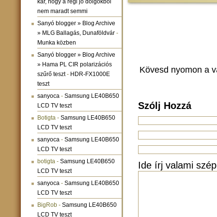
kár, hogy a régi jó dolgokból
nem maradt semmi
Sanyó blogger » Blog Archive
» MLG Ballagás, Dunaföldvár
-
Munka közben
Sanyó blogger » Blog Archive
» Hama PL CIR polarizációs
Kövesd nyomon a v
szűrő teszt
-
HDR-FX1000E
teszt
sanyoca
-
Samsung LE40B650
Szólj Hozzá
LCD TV teszt
Botigta
-
Samsung LE40B650
LCD TV teszt
sanyoca
-
Samsung LE40B650
LCD TV teszt
botigta
-
Samsung LE40B650
Ide írj valami szép
LCD TV teszt
sanyoca
-
Samsung LE40B650
LCD TV teszt
BigRob
-
Samsung LE40B650
LCD TV teszt