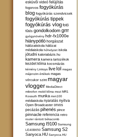
felújítás
esküvői videó
fogyókúrás
fogorvos
blog
fogyókúrás szendvicsek
fogyókúrás tippek
fogyókúrás vlog
fotó
gondolkodom
grrr
fűtés
hdr-fx1000e
gyógynövény
hiánypótló
horgászat
hálózatiskola
hálózat
médiaiskola
iskola
hóhelyzet
jótudni
kaloriabázis.hu
kamera
kamera tartozékok
kezdet
klíma
kocsmázás
lol
live
kémény
Linksys
magas
magas
májenzim értékek
magyar
vércukor szint
vlogger
MediaDirect
mikrofon
mobil klíma
mozi
MR1
munka
Kossuth
mvn100
nyitva
nyaralás
médiaiskola
orvos
Open Broadcaster
pihenés
pecázás
pince
pinnacle
referencia
retro
router
rántott békacomb
Samsung I9100
Samsung
Samsung S2
LE40B650
Sanyoca.HU
Sanyoca.HU