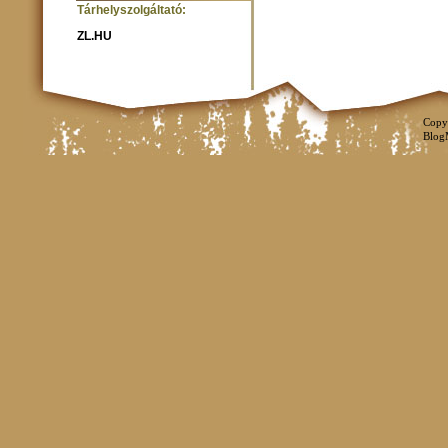
Tárhelyszolgáltató:
ZL.HU
Copy
Blog