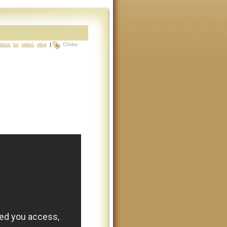
odom
,
lol
,
videó
,
vlog
|
Címke: