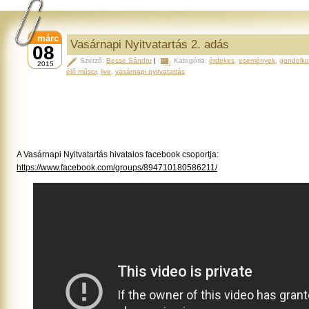
márc
Vasárnapi Nyitvatartás 2. adás
08
Szerző:
Besse Sándor
|
Kategória:
érdekes
,
események
,
gondolk
2015
élő műsor
,
live
,
vasárnapi nyitvatartás
A Vasárnapi Nyitvatartás hivatalos facebook csoportja:
https://www.facebook.com/groups/894710180586211/