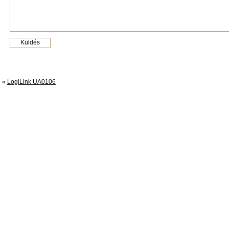
«
LogiLink UA0106