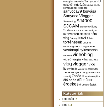
Sanyoca.HU
ballagási videózás
esküvői videózás
Sanyoca.HU
komolyzenei videózás
sanyoca79 fogyása
Sanyoca Vlogger
SJ4000
Semmering
SJCAM
Sony
slideshow
Szabolcs utca
szakáll vágás
szerver
születésnap
séta
teszt
vlog
Sümeg
Tolkien
történések
ubuntu
unboxing
utazás
ultrahang
vasárnapi nyitvatartás
videóblog
verseny
videó vágás
viharvadász
vlog
vlogger
vlog
live
vérkép
windows
WRT54G
zene
zongora
zongoraverseny
Zsófia
álom
álomfejtés
zsírmáj
élő műsor
élő adás
érdekes
érdekes ételek
Kategóriák
betegség
(6)
blog
(1)