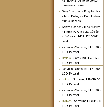
kár, hogy a régi jó dolgokból
nem maradt semmi
Sanyó blogger » Blog Archive
» MLG Ballagás, Dunaföldvár
-
Munka közben
Sanyó blogger » Blog Archive
» Hama PL CIR polarizációs
szűrő teszt
-
HDR-FX1000E
teszt
sanyoca
-
Samsung LE40B650
LCD TV teszt
Botigta
-
Samsung LE40B650
LCD TV teszt
sanyoca
-
Samsung LE40B650
LCD TV teszt
botigta
-
Samsung LE40B650
LCD TV teszt
sanyoca
-
Samsung LE40B650
LCD TV teszt
BigRob
-
Samsung LE40B650
LCD TV teszt