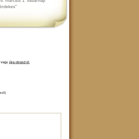
5. március 1. vasárnap
"érdekes"
, vagy
újra olvasd el.
lező)