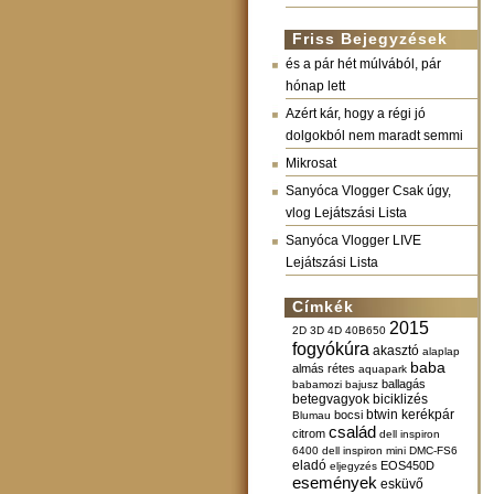
Friss Bejegyzések
és a pár hét múlvából, pár
hónap lett
Azért kár, hogy a régi jó
dolgokból nem maradt semmi
Mikrosat
Sanyóca Vlogger Csak úgy,
vlog Lejátszási Lista
Sanyóca Vlogger LIVE
Lejátszási Lista
Címkék
2015
2D
3D
4D
40B650
fogyókúra
akasztó
alaplap
baba
almás rétes
aquapark
ballagás
babamozi
bajusz
betegvagyok
biciklizés
btwin kerékpár
bocsi
Blumau
család
citrom
dell inspiron
6400
dell inspiron mini
DMC-FS6
eladó
EOS450D
eljegyzés
események
esküvő