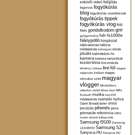
felújítás
esküvői videó
fogyókúrás
fogorvos
blog
fogyókúrás szendvicsek
fogyókúrás tippek
fogyókúrás vlog
fotó
gondolkodom
grrr
fűtés
hdr-fx1000e
gyógynövény
hiánypótló
horgászat
hálózatiskola
hálózat
médiaiskola
iskola
hóhelyzet
jótudni
kaloriabázis.hu
kamera
kamera tartozékok
kezdet
klíma
kocsmázás
lol
live
kémény
Linksys
magas
magas
májenzim értékek
magyar
vércukor szint
vlogger
MediaDirect
mikrofon
mobil klíma
mozi
MR1
munka
Kossuth
mvn100
nyitva
nyaralás
médiaiskola
orvos
Open Broadcaster
pihenés
pecázás
pince
pinnacle
referencia
retro
router
rántott békacomb
Samsung I9100
Samsung
Samsung S2
LE40B650
Sanyoca.HU
Sanyoca.HU