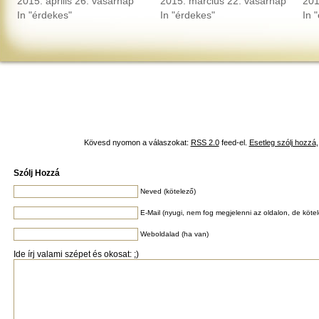
2015. április 26. vasárnap
2015. március 22. vasárnap
201
In "érdekes"
In "érdekes"
In 
Kövesd nyomon a válaszokat:
RSS 2.0
feed-el.
Esetleg szólj hozzá
Szólj Hozzá
Neved (kötelező)
E-Mail (nyugi, nem fog megjelenni az oldalon, de köte
Weboldalad (ha van)
Ide írj valami szépet és okosat: ;)