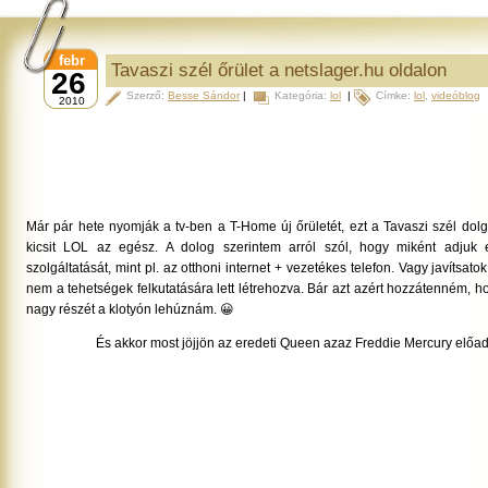
febr
Tavaszi szél őrület a netslager.hu oldalon
26
Szerző:
Besse Sándor
|
Kategória:
lol
|
Címke:
lol
,
videóblog
2010
Már pár hete nyomják a tv-ben a T-Home új őrületét, ezt a Tavaszi szél dol
kicsit LOL az egész. A dolog szerintem arról szól, hogy miként adju
szolgáltatását, mint pl. az otthoni internet + vezetékes telefon. Vagy javítsato
nem a tehetségek felkutatására lett létrehozva. Bár azt azért hozzátenném, ho
nagy részét a klotyón lehúznám. 😀
És akkor most jöjjön az eredeti Queen azaz Freddie Mercury előa