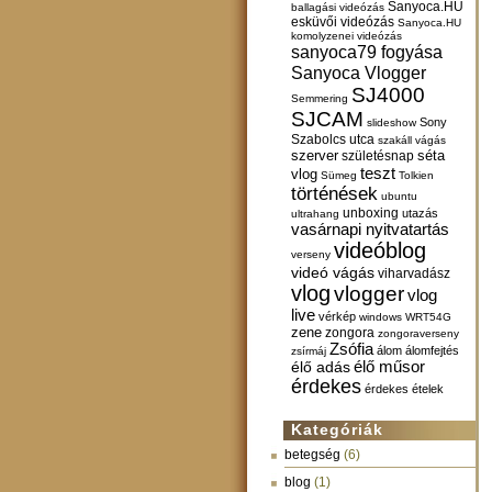
Sanyoca.HU
ballagási videózás
esküvői videózás
Sanyoca.HU
komolyzenei videózás
sanyoca79 fogyása
Sanyoca Vlogger
SJ4000
Semmering
SJCAM
Sony
slideshow
Szabolcs utca
szakáll vágás
szerver
születésnap
séta
teszt
vlog
Sümeg
Tolkien
történések
ubuntu
unboxing
utazás
ultrahang
vasárnapi nyitvatartás
videóblog
verseny
videó vágás
viharvadász
vlog
vlogger
vlog
live
vérkép
windows
WRT54G
zene
zongora
zongoraverseny
Zsófia
álom
álomfejtés
zsírmáj
élő műsor
élő adás
érdekes
érdekes ételek
Kategóriák
betegség
(6)
blog
(1)