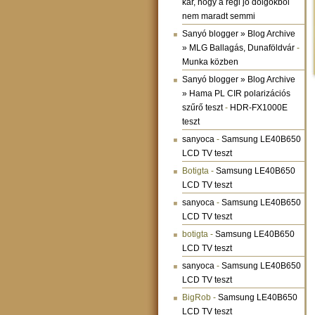
kár, hogy a régi jó dolgokból
nem maradt semmi
Sanyó blogger » Blog Archive
» MLG Ballagás, Dunaföldvár
-
Munka közben
Sanyó blogger » Blog Archive
» Hama PL CIR polarizációs
szűrő teszt
-
HDR-FX1000E
teszt
sanyoca
-
Samsung LE40B650
LCD TV teszt
Botigta
-
Samsung LE40B650
LCD TV teszt
sanyoca
-
Samsung LE40B650
LCD TV teszt
botigta
-
Samsung LE40B650
LCD TV teszt
sanyoca
-
Samsung LE40B650
LCD TV teszt
BigRob
-
Samsung LE40B650
LCD TV teszt