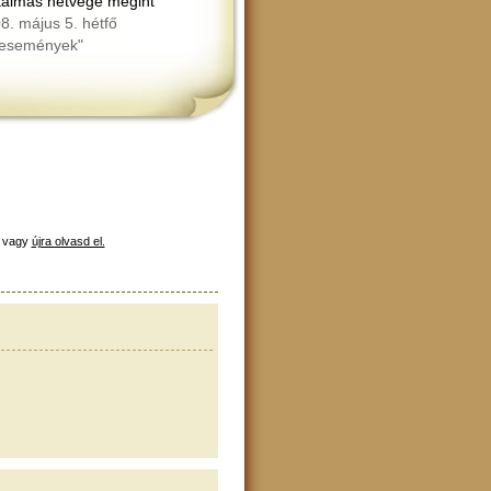
talmas hétvége megint
8. május 5. hétfő
"események"
, vagy
újra olvasd el.