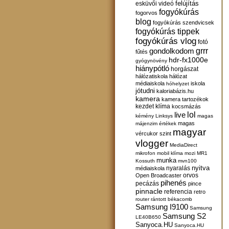
felújítás
esküvői videó
fogyókúrás
fogorvos
blog
fogyókúrás szendvicsek
fogyókúrás tippek
fogyókúrás vlog
fotó
gondolkodom
grrr
fűtés
hdr-fx1000e
gyógynövény
hiánypótló
horgászat
hálózatiskola
hálózat
médiaiskola
iskola
hóhelyzet
jótudni
kaloriabázis.hu
kamera
kamera tartozékok
kezdet
klíma
kocsmázás
lol
live
kémény
Linksys
magas
magas
májenzim értékek
magyar
vércukor szint
vlogger
MediaDirect
mikrofon
mobil klíma
mozi
MR1
munka
Kossuth
mvn100
nyitva
nyaralás
médiaiskola
orvos
Open Broadcaster
pihenés
pecázás
pince
pinnacle
referencia
retro
router
rántott békacomb
Samsung I9100
Samsung
Samsung S2
LE40B650
Sanyoca.HU
Sanyoca.HU