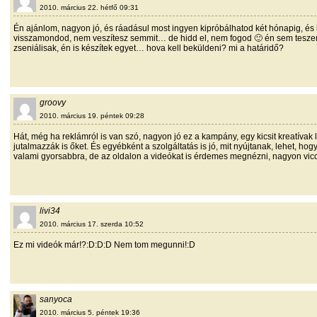
2010. március 22. hétfő 09:31
Én ajánlom, nagyon jó, és ráadásul most ingyen kipróbálhatod két hónapig, és
visszamondod, nem veszítesz semmit… de hidd el, nem fogod 🙂 én sem tesze
zseniálisak, én is készítek egyet… hova kell beküldeni? mi a határidő?
groovy
2010. március 19. péntek 09:28
Hát, még ha reklámról is van szó, nagyon jó ez a kampány, egy kicsit kreatíva
jutalmazzák is őket. És egyébként a szolgáltatás is jó, mit nyújtanak, lehet, hog
valami gyorsabbra, de az oldalon a videókat is érdemes megnézni, nagyon vicc
livi34
2010. március 17. szerda 10:52
Ez mi videók már!?:D:D:D Nem tom megunni!:D
sanyoca
2010. március 5. péntek 19:36