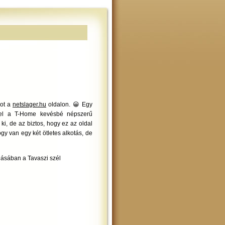
got a
netslager.hu
oldalon. 😀 Egy
k el a T-Home kevésbé népszerű
k ki, de az biztos, hogy ez az oldal
gy van egy két ötletes alkotás, de
dásában a Tavaszi szél