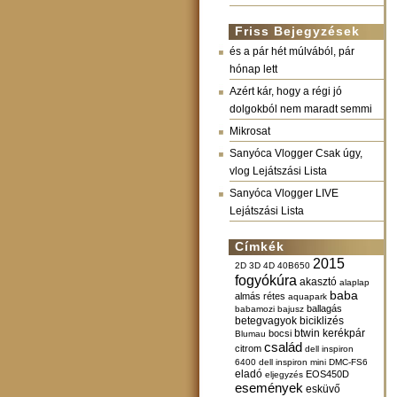
Friss Bejegyzések
és a pár hét múlvából, pár
hónap lett
Azért kár, hogy a régi jó
dolgokból nem maradt semmi
Mikrosat
Sanyóca Vlogger Csak úgy,
vlog Lejátszási Lista
Sanyóca Vlogger LIVE
Lejátszási Lista
Címkék
2015
2D
3D
4D
40B650
fogyókúra
akasztó
alaplap
baba
almás rétes
aquapark
ballagás
babamozi
bajusz
betegvagyok
biciklizés
btwin kerékpár
bocsi
Blumau
család
citrom
dell inspiron
6400
dell inspiron mini
DMC-FS6
eladó
EOS450D
eljegyzés
események
esküvő