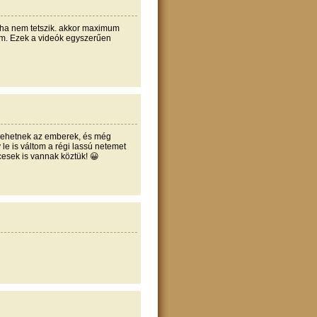
 ha nem tetszik. akkor maximum
m. Ezek a videók egyszerűen
k lehetnek az emberek, és még
y le is váltom a régi lassú netemet
esek is vannak köztük! 😀