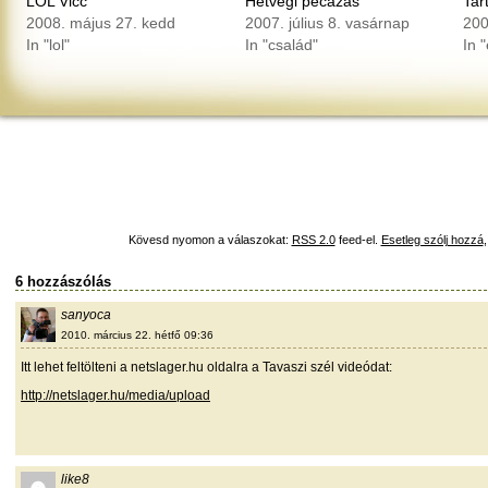
LOL Vicc
Hétvégi pecázás
Tar
2008. május 27. kedd
2007. július 8. vasárnap
200
In "lol"
In "család"
In 
Kövesd nyomon a válaszokat:
RSS 2.0
feed-el.
Esetleg szólj hozzá
6 hozzászólás
sanyoca
2010. március 22. hétfő 09:36
Itt lehet feltölteni a netslager.hu oldalra a Tavaszi szél videódat:
http://netslager.hu/media/upload
like8