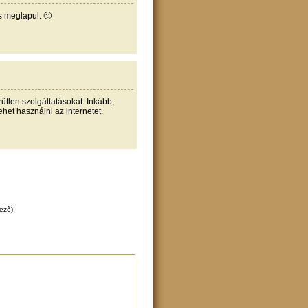
s meglapul. 🙂
űtlen szolgáltatásokat. Inkább,
et használni az internetet.
lező)