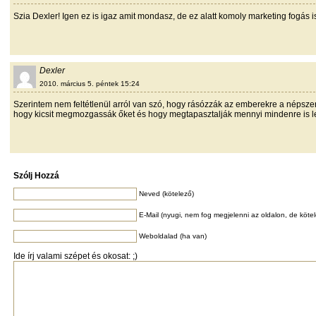
Szia Dexler! Igen ez is igaz amit mondasz, de ez alatt komoly marketing fogás i
Dexler
2010. március 5. péntek 15:24
Szerintem nem feltétlenül arról van szó, hogy rásózzák az emberekre a népszer
hogy kicsit megmozgassák őket és hogy megtapasztalják mennyi mindenre is leh
Szólj Hozzá
Neved (kötelező)
E-Mail (nyugi, nem fog megjelenni az oldalon, de köte
Weboldalad (ha van)
Ide írj valami szépet és okosat: ;)