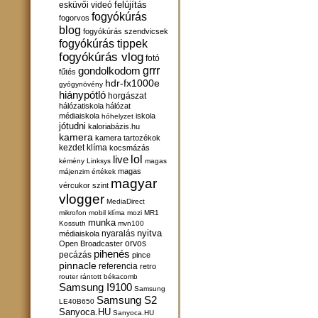
felújítás
esküvői videó
fogyókúrás
fogorvos
blog
fogyókúrás szendvicsek
fogyókúrás tippek
fogyókúrás vlog
fotó
gondolkodom
grrr
fűtés
hdr-fx1000e
gyógynövény
hiánypótló
horgászat
hálózatiskola
hálózat
médiaiskola
iskola
hóhelyzet
jótudni
kaloriabázis.hu
kamera
kamera tartozékok
kezdet
klíma
kocsmázás
lol
live
kémény
Linksys
magas
magas
májenzim értékek
magyar
vércukor szint
vlogger
MediaDirect
mikrofon
mobil klíma
mozi
MR1
munka
Kossuth
mvn100
nyitva
nyaralás
médiaiskola
orvos
Open Broadcaster
pihenés
pecázás
pince
pinnacle
referencia
retro
router
rántott békacomb
Samsung I9100
Samsung
Samsung S2
LE40B650
Sanyoca.HU
Sanyoca.HU