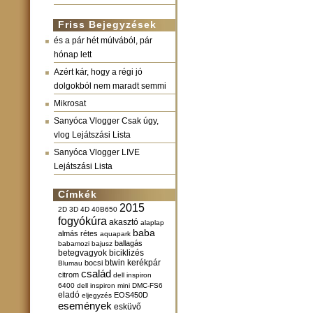
Friss Bejegyzések
és a pár hét múlvából, pár
hónap lett
Azért kár, hogy a régi jó
dolgokból nem maradt semmi
Mikrosat
Sanyóca Vlogger Csak úgy,
vlog Lejátszási Lista
Sanyóca Vlogger LIVE
Lejátszási Lista
Címkék
2015
2D
3D
4D
40B650
fogyókúra
akasztó
alaplap
baba
almás rétes
aquapark
ballagás
babamozi
bajusz
betegvagyok
biciklizés
btwin kerékpár
bocsi
Blumau
család
citrom
dell inspiron
6400
dell inspiron mini
DMC-FS6
eladó
EOS450D
eljegyzés
események
esküvő