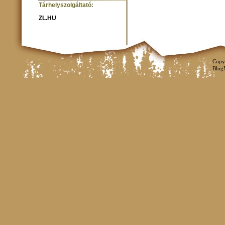
Tárhelyszolgáltató:
ZL.HU
Copy
Blog