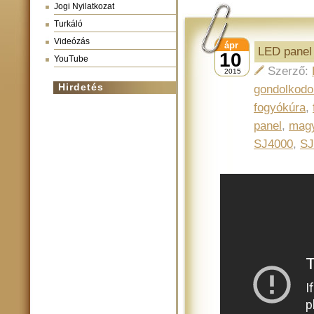
Jogi Nyilatkozat
Turkáló
Videózás
ápr
LED panel
10
YouTube
Szerző:
2015
Hirdetés
gondolkod
fogyókúra
,
panel
,
magy
SJ4000
,
S