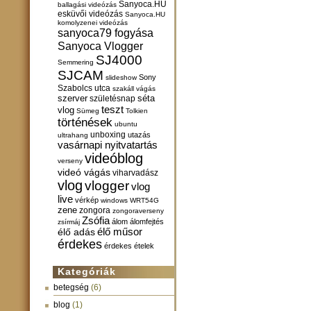
Sanyoca.HU
ballagási videózás
esküvői videózás
Sanyoca.HU
komolyzenei videózás
sanyoca79 fogyása
Sanyoca Vlogger
SJ4000
Semmering
SJCAM
Sony
slideshow
Szabolcs utca
szakáll vágás
szerver
születésnap
séta
teszt
vlog
Sümeg
Tolkien
történések
ubuntu
unboxing
utazás
ultrahang
vasárnapi nyitvatartás
videóblog
verseny
videó vágás
viharvadász
vlog
vlogger
vlog
live
vérkép
windows
WRT54G
zene
zongora
zongoraverseny
Zsófia
álom
álomfejtés
zsírmáj
élő műsor
élő adás
érdekes
érdekes ételek
Kategóriák
betegség
(6)
blog
(1)