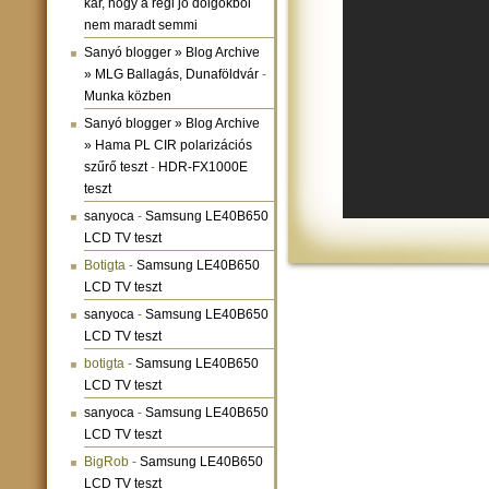
kár, hogy a régi jó dolgokból
nem maradt semmi
Sanyó blogger » Blog Archive
» MLG Ballagás, Dunaföldvár
-
Munka közben
Sanyó blogger » Blog Archive
» Hama PL CIR polarizációs
szűrő teszt
-
HDR-FX1000E
teszt
sanyoca
-
Samsung LE40B650
LCD TV teszt
Botigta
-
Samsung LE40B650
LCD TV teszt
sanyoca
-
Samsung LE40B650
LCD TV teszt
botigta
-
Samsung LE40B650
LCD TV teszt
sanyoca
-
Samsung LE40B650
LCD TV teszt
BigRob
-
Samsung LE40B650
LCD TV teszt