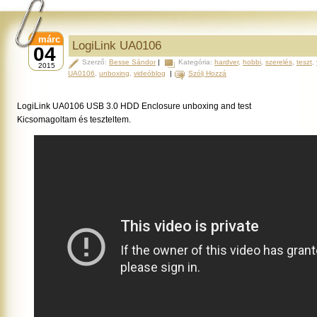
márc
LogiLink UA0106
04
Szerző:
Besse Sándor
|
Kategória:
hardver
,
hobbi
,
szerelés
,
teszt
,
2015
UA0106
,
unboxing
,
videóblog
|
Szólj Hozzá
LogiLink UA0106 USB 3.0 HDD Enclosure unboxing and test
Kicsomagoltam és teszteltem.