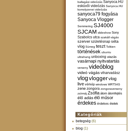
Sanyoca.HU
ballagási videózás
esküvői videózás
Sanyoca.HU
komolyzenei videózás
sanyoca79 fogyása
Sanyoca Vlogger
SJ4000
Semmering
SJCAM
Sony
slideshow
Szabolcs utca
szakáll vágás
szerver
születésnap
séta
teszt
vlog
Sümeg
Tolkien
történések
ubuntu
unboxing
utazás
ultrahang
vasárnapi nyitvatartás
videóblog
verseny
videó vágás
viharvadász
vlog
vlogger
vlog
live
vérkép
windows
WRT54G
zene
zongora
zongoraverseny
Zsófia
álom
álomfejtés
zsírmáj
élő műsor
élő adás
érdekes
érdekes ételek
Kategóriák
betegség
(6)
blog
(1)