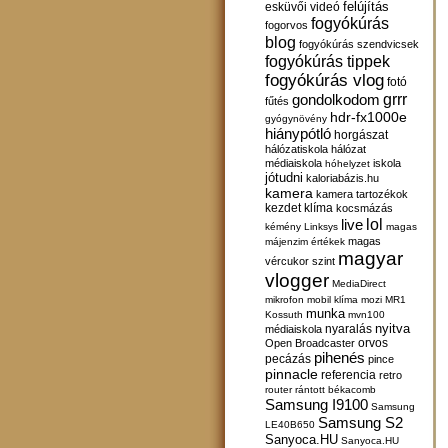
felújítás
esküvői videó
fogyókúrás
fogorvos
blog
fogyókúrás szendvicsek
fogyókúrás tippek
fogyókúrás vlog
fotó
gondolkodom
grrr
fűtés
hdr-fx1000e
gyógynövény
hiánypótló
horgászat
hálózatiskola
hálózat
médiaiskola
iskola
hóhelyzet
jótudni
kaloriabázis.hu
kamera
kamera tartozékok
kezdet
klíma
kocsmázás
lol
live
kémény
Linksys
magas
magas
májenzim értékek
magyar
vércukor szint
vlogger
MediaDirect
mikrofon
mobil klíma
mozi
MR1
munka
Kossuth
mvn100
nyitva
nyaralás
médiaiskola
orvos
Open Broadcaster
pihenés
pecázás
pince
pinnacle
referencia
retro
router
rántott békacomb
Samsung I9100
Samsung
Samsung S2
LE40B650
Sanyoca.HU
Sanyoca.HU