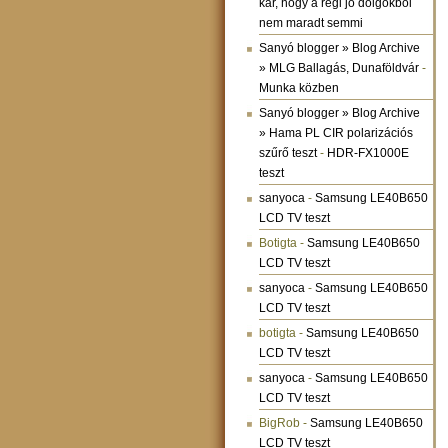
kár, hogy a régi jó dolgokból
nem maradt semmi
Sanyó blogger » Blog Archive
» MLG Ballagás, Dunaföldvár
-
Munka közben
Sanyó blogger » Blog Archive
» Hama PL CIR polarizációs
szűrő teszt
-
HDR-FX1000E
teszt
sanyoca
-
Samsung LE40B650
LCD TV teszt
Botigta
-
Samsung LE40B650
LCD TV teszt
sanyoca
-
Samsung LE40B650
LCD TV teszt
botigta
-
Samsung LE40B650
LCD TV teszt
sanyoca
-
Samsung LE40B650
LCD TV teszt
BigRob
-
Samsung LE40B650
LCD TV teszt