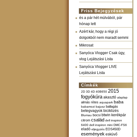
Friss Bejegyzések
és a pár hét múlvából, pár
hónap lett
Azért kár, hogy a régi jó
dolgokból nem maradt semmi
Mikrosat
Sanyóca Vlogger Csak úgy,
vlog Lejátszási Lista
Sanyóca Vlogger LIVE
Lejátszási Lista
Címkék
2015
2D
3D
4D
40B650
fogyókúra
akasztó
alaplap
baba
almás rétes
aquapark
ballagás
babamozi
bajusz
betegvagyok
biciklizés
btwin kerékpár
bocsi
Blumau
család
citrom
dell inspiron
6400
dell inspiron mini
DMC-FS6
eladó
EOS450D
eljegyzés
események
esküvő