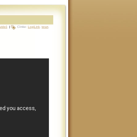
videó
|
Címke:
LogiLink
,
teszt
,