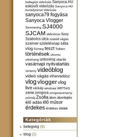
Sanyoca.HU
ballagási videózás
esküvői videózás
Sanyoca.HU
komolyzenei videózás
sanyoca79 fogyása
Sanyoca Vlogger
SJ4000
Semmering
SJCAM
Sony
slideshow
Szabolcs utca
szakáll vágás
szerver
születésnap
séta
teszt
vlog
Sümeg
Tolkien
történések
ubuntu
unboxing
utazás
ultrahang
vasárnapi nyitvatartás
videóblog
verseny
videó vágás
viharvadász
vlog
vlogger
vlog
live
vérkép
windows
WRT54G
zene
zongora
zongoraverseny
Zsófia
álom
álomfejtés
zsírmáj
élő műsor
élő adás
érdekes
érdekes ételek
Kategóriák
betegség
(6)
blog
(1)