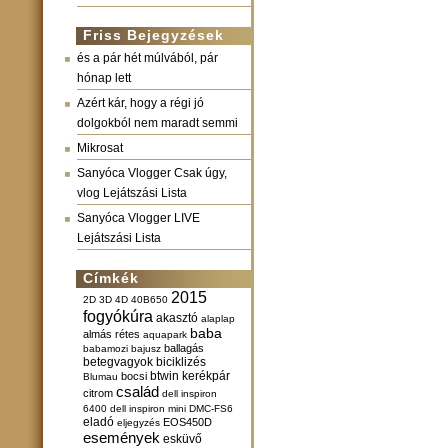
Friss Bejegyzések
és a pár hét múlvából, pár
hónap lett
Azért kár, hogy a régi jó
dolgokból nem maradt semmi
Mikrosat
Sanyóca Vlogger Csak úgy,
vlog Lejátszási Lista
Sanyóca Vlogger LIVE
Lejátszási Lista
Címkék
2015
2D
3D
4D
40B650
fogyókúra
akasztó
alaplap
baba
almás rétes
aquapark
ballagás
babamozi
bajusz
betegvagyok
biciklizés
btwin kerékpár
bocsi
Blumau
család
citrom
dell inspiron
6400
dell inspiron mini
DMC-FS6
eladó
EOS450D
eljegyzés
események
esküvő