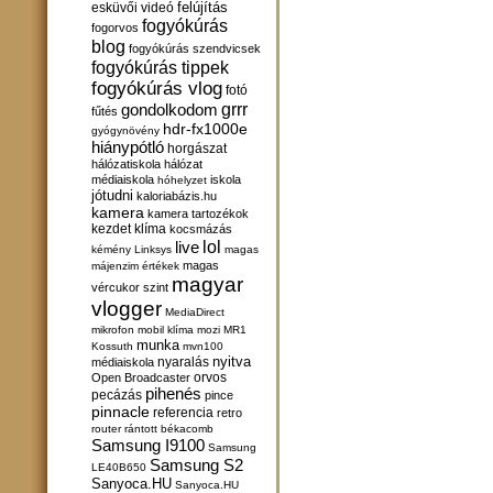
felújítás
esküvői videó
fogyókúrás
fogorvos
blog
fogyókúrás szendvicsek
fogyókúrás tippek
fogyókúrás vlog
fotó
gondolkodom
grrr
fűtés
hdr-fx1000e
gyógynövény
hiánypótló
horgászat
hálózatiskola
hálózat
médiaiskola
iskola
hóhelyzet
jótudni
kaloriabázis.hu
kamera
kamera tartozékok
kezdet
klíma
kocsmázás
lol
live
kémény
Linksys
magas
magas
májenzim értékek
magyar
vércukor szint
vlogger
MediaDirect
mikrofon
mobil klíma
mozi
MR1
munka
Kossuth
mvn100
nyitva
nyaralás
médiaiskola
orvos
Open Broadcaster
pihenés
pecázás
pince
pinnacle
referencia
retro
router
rántott békacomb
Samsung I9100
Samsung
Samsung S2
LE40B650
Sanyoca.HU
Sanyoca.HU