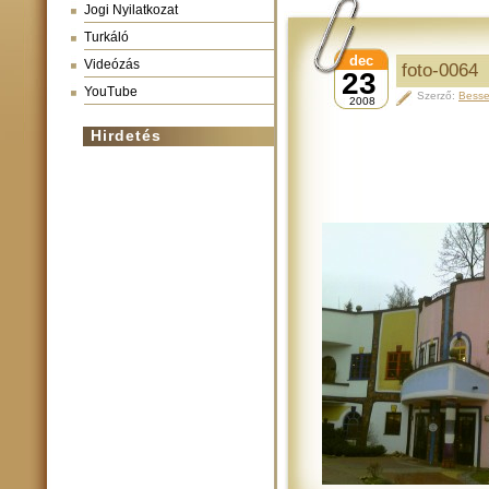
Jogi Nyilatkozat
Turkáló
dec
Videózás
foto-0064
23
YouTube
Szerző:
Besse
2008
Hirdetés