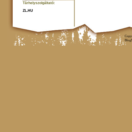
Tárhelyszolgáltató:
ZL.HU
Copy
Blog