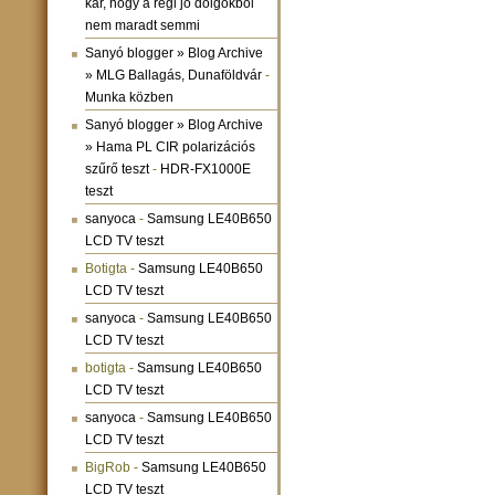
kár, hogy a régi jó dolgokból
nem maradt semmi
Sanyó blogger » Blog Archive
» MLG Ballagás, Dunaföldvár
-
Munka közben
Sanyó blogger » Blog Archive
» Hama PL CIR polarizációs
szűrő teszt
-
HDR-FX1000E
teszt
sanyoca
-
Samsung LE40B650
LCD TV teszt
Botigta
-
Samsung LE40B650
LCD TV teszt
sanyoca
-
Samsung LE40B650
LCD TV teszt
botigta
-
Samsung LE40B650
LCD TV teszt
sanyoca
-
Samsung LE40B650
LCD TV teszt
BigRob
-
Samsung LE40B650
LCD TV teszt