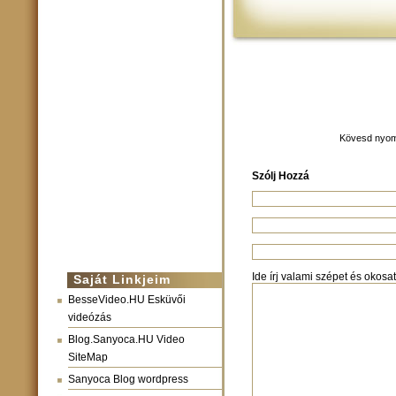
Kövesd nyom
Szólj Hozzá
Ide írj valami szépet és okosat:
Saját Linkjeim
BesseVideo.HU Esküvői
videózás
Blog.Sanyoca.HU Video
SiteMap
Sanyoca Blog wordpress