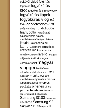
felújítás
esküvői videó
fogyókúrás
fogorvos
blog
fogyókúrás szendvicsek
fogyókúrás tippek
fogyókúrás vlog
fotó
gondolkodom
grrr
fűtés
hdr-fx1000e
gyógynövény
hiánypótló
horgászat
hálózatiskola
hálózat
médiaiskola
iskola
hóhelyzet
jótudni
kaloriabázis.hu
kamera
kamera tartozékok
kezdet
klíma
kocsmázás
lol
live
kémény
Linksys
magas
magas
májenzim értékek
magyar
vércukor szint
vlogger
MediaDirect
mikrofon
mobil klíma
mozi
MR1
munka
Kossuth
mvn100
nyitva
nyaralás
médiaiskola
orvos
Open Broadcaster
pihenés
pecázás
pince
pinnacle
referencia
retro
router
rántott békacomb
Samsung I9100
Samsung
Samsung S2
LE40B650
Sanyoca.HU
Sanyoca.HU