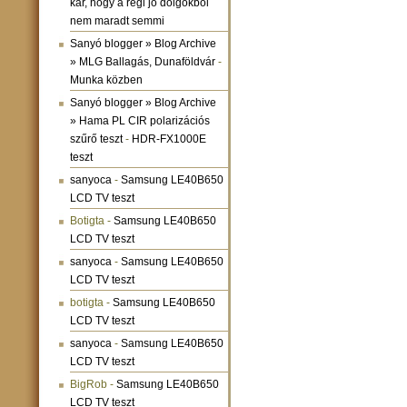
kár, hogy a régi jó dolgokból
nem maradt semmi
Sanyó blogger » Blog Archive
» MLG Ballagás, Dunaföldvár
-
Munka közben
Sanyó blogger » Blog Archive
» Hama PL CIR polarizációs
szűrő teszt
-
HDR-FX1000E
teszt
sanyoca
-
Samsung LE40B650
LCD TV teszt
Botigta
-
Samsung LE40B650
LCD TV teszt
sanyoca
-
Samsung LE40B650
LCD TV teszt
botigta
-
Samsung LE40B650
LCD TV teszt
sanyoca
-
Samsung LE40B650
LCD TV teszt
BigRob
-
Samsung LE40B650
LCD TV teszt