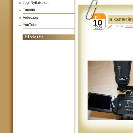
Jogi Nyilatkozat
Turkáló
júl
Videózás
a kamerán 
10
YouTube
Szerző:
Besse
2009
Hirdetés