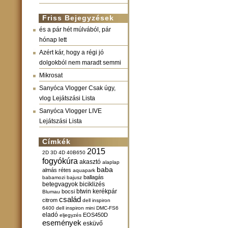
Friss Bejegyzések
és a pár hét múlvából, pár
hónap lett
Azért kár, hogy a régi jó
dolgokból nem maradt semmi
Mikrosat
Sanyóca Vlogger Csak úgy,
vlog Lejátszási Lista
Sanyóca Vlogger LIVE
Lejátszási Lista
Címkék
2015
2D
3D
4D
40B650
fogyókúra
akasztó
alaplap
baba
almás rétes
aquapark
ballagás
babamozi
bajusz
betegvagyok
biciklizés
btwin kerékpár
bocsi
Blumau
család
citrom
dell inspiron
6400
dell inspiron mini
DMC-FS6
eladó
EOS450D
eljegyzés
események
esküvő