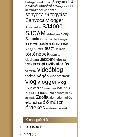
Sanyoca.HU
ballagási videózás
esküvői videózás
Sanyoca.HU
komolyzenei videózás
sanyoca79 fogyása
Sanyoca Vlogger
SJ4000
Semmering
SJCAM
Sony
slideshow
Szabolcs utca
szakáll vágás
szerver
születésnap
séta
teszt
vlog
Sümeg
Tolkien
történések
ubuntu
unboxing
utazás
ultrahang
vasárnapi nyitvatartás
videóblog
verseny
videó vágás
viharvadász
vlog
vlogger
vlog
live
vérkép
windows
WRT54G
zene
zongora
zongoraverseny
Zsófia
álom
álomfejtés
zsírmáj
élő műsor
élő adás
érdekes
érdekes ételek
Kategóriák
betegség
(6)
blog
(1)