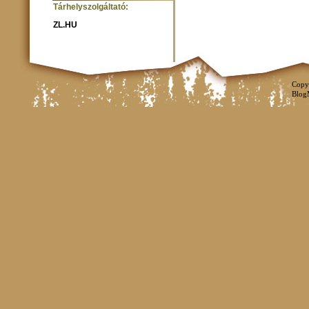
Tárhelyszolgáltató:
ZL.HU
Copy
Blog