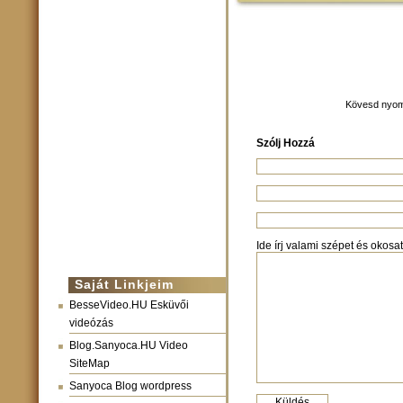
Kövesd nyom
Szólj Hozzá
Ide írj valami szépet és okosat:
Saját Linkjeim
BesseVideo.HU Esküvői
videózás
Blog.Sanyoca.HU Video
SiteMap
Sanyoca Blog wordpress