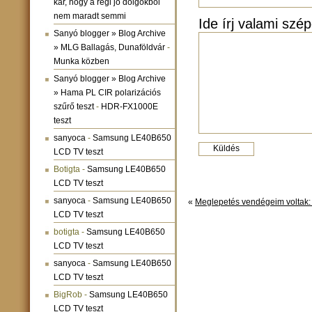
kár, hogy a régi jó dolgokból
nem maradt semmi
Ide írj valami szép
Sanyó blogger » Blog Archive
» MLG Ballagás, Dunaföldvár
-
Munka közben
Sanyó blogger » Blog Archive
» Hama PL CIR polarizációs
szűrő teszt
-
HDR-FX1000E
teszt
sanyoca
-
Samsung LE40B650
LCD TV teszt
Botigta
-
Samsung LE40B650
LCD TV teszt
sanyoca
-
Samsung LE40B650
«
Meglepetés vendégeim voltak:
LCD TV teszt
botigta
-
Samsung LE40B650
LCD TV teszt
sanyoca
-
Samsung LE40B650
LCD TV teszt
BigRob
-
Samsung LE40B650
LCD TV teszt