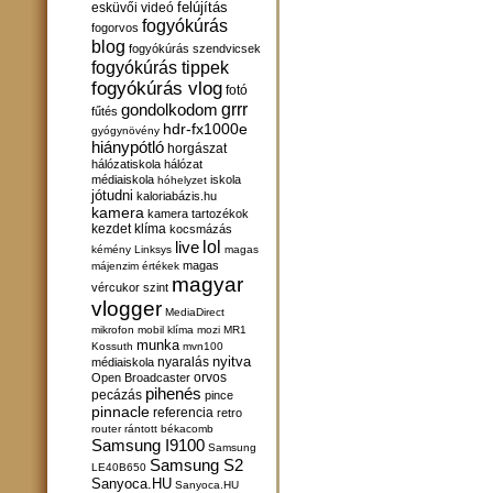
felújítás
esküvői videó
fogyókúrás
fogorvos
blog
fogyókúrás szendvicsek
fogyókúrás tippek
fogyókúrás vlog
fotó
gondolkodom
grrr
fűtés
hdr-fx1000e
gyógynövény
hiánypótló
horgászat
hálózatiskola
hálózat
médiaiskola
iskola
hóhelyzet
jótudni
kaloriabázis.hu
kamera
kamera tartozékok
kezdet
klíma
kocsmázás
lol
live
kémény
Linksys
magas
magas
májenzim értékek
magyar
vércukor szint
vlogger
MediaDirect
mikrofon
mobil klíma
mozi
MR1
munka
Kossuth
mvn100
nyitva
nyaralás
médiaiskola
orvos
Open Broadcaster
pihenés
pecázás
pince
pinnacle
referencia
retro
router
rántott békacomb
Samsung I9100
Samsung
Samsung S2
LE40B650
Sanyoca.HU
Sanyoca.HU