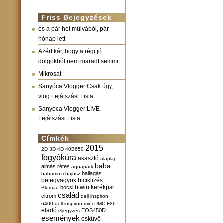
Friss Bejegyzések
és a pár hét múlvából, pár
hónap lett
Azért kár, hogy a régi jó
dolgokból nem maradt semmi
Mikrosat
Sanyóca Vlogger Csak úgy,
vlog Lejátszási Lista
Sanyóca Vlogger LIVE
Lejátszási Lista
Címkék
2015
2D
3D
4D
40B650
fogyókúra
akasztó
alaplap
baba
almás rétes
aquapark
ballagás
babamozi
bajusz
betegvagyok
biciklizés
btwin kerékpár
bocsi
Blumau
család
citrom
dell inspiron
6400
dell inspiron mini
DMC-FS6
eladó
EOS450D
eljegyzés
események
esküvő