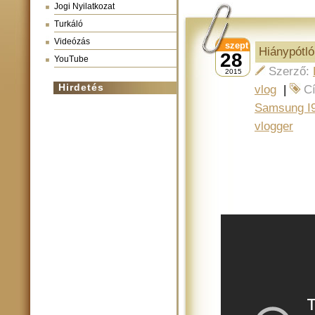
Jogi Nyilatkozat
Turkáló
Videózás
szept
Hiánypótló
28
YouTube
Szerző:
2015
Hirdetés
vlog
|
C
Samsung I
vlogger