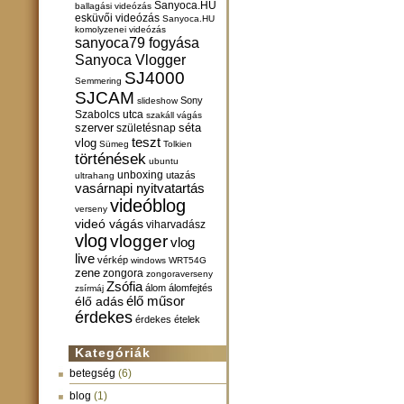
Sanyoca.HU
ballagási videózás
esküvői videózás
Sanyoca.HU
komolyzenei videózás
sanyoca79 fogyása
Sanyoca Vlogger
SJ4000
Semmering
SJCAM
Sony
slideshow
Szabolcs utca
szakáll vágás
szerver
születésnap
séta
teszt
vlog
Sümeg
Tolkien
történések
ubuntu
unboxing
utazás
ultrahang
vasárnapi nyitvatartás
videóblog
verseny
videó vágás
viharvadász
vlog
vlogger
vlog
live
vérkép
windows
WRT54G
zene
zongora
zongoraverseny
Zsófia
álom
álomfejtés
zsírmáj
élő műsor
élő adás
érdekes
érdekes ételek
Kategóriák
betegség
(6)
blog
(1)