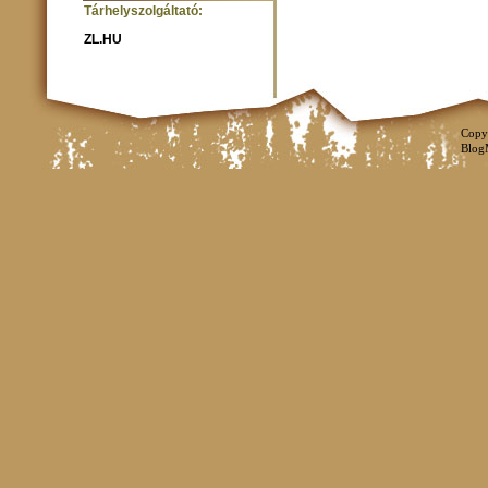
Tárhelyszolgáltató:
ZL.HU
Copy
Blog