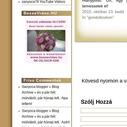
Hiánypótló: Off, egy p
sanyoca79 YouTube Videos
temessetek el!
2015. október 13. kedd
BesseVideo.HU
In "gondolkodom"
Kövesd nyomon a v
Friss Commentek
Sanyoca blogger » Blog
Archive » és a pár hét
múlvából, pár hónap lett
-
Apa
Szólj Hozzá
lettem!
Sanyoca blogger » Blog
Archive » és a pár hét
múlvából, pár hónap lett
-
Azért