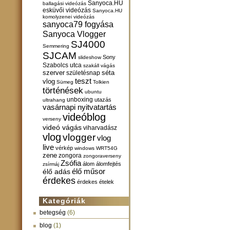
Sanyoca.HU
ballagási videózás
esküvői videózás
Sanyoca.HU
komolyzenei videózás
sanyoca79 fogyása
Sanyoca Vlogger
SJ4000
Semmering
SJCAM
Sony
slideshow
Szabolcs utca
szakáll vágás
szerver
születésnap
séta
teszt
vlog
Sümeg
Tolkien
történések
ubuntu
unboxing
utazás
ultrahang
vasárnapi nyitvatartás
videóblog
verseny
videó vágás
viharvadász
vlog
vlogger
vlog
live
vérkép
windows
WRT54G
zene
zongora
zongoraverseny
Zsófia
álom
álomfejtés
zsírmáj
élő műsor
élő adás
érdekes
érdekes ételek
Kategóriák
betegség
(6)
blog
(1)