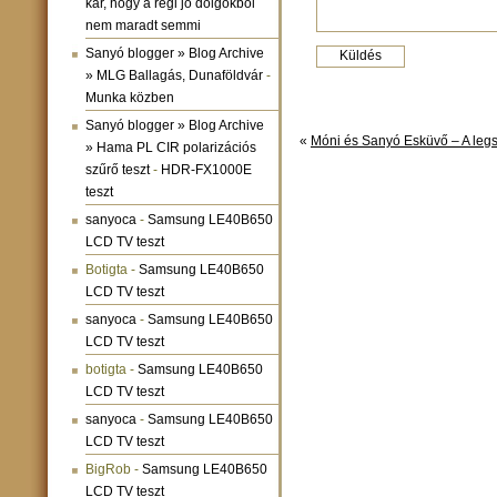
kár, hogy a régi jó dolgokból
nem maradt semmi
Sanyó blogger » Blog Archive
» MLG Ballagás, Dunaföldvár
-
Munka közben
Sanyó blogger » Blog Archive
«
Móni és Sanyó Esküvő – A leg
» Hama PL CIR polarizációs
szűrő teszt
-
HDR-FX1000E
teszt
sanyoca
-
Samsung LE40B650
LCD TV teszt
Botigta
-
Samsung LE40B650
LCD TV teszt
sanyoca
-
Samsung LE40B650
LCD TV teszt
botigta
-
Samsung LE40B650
LCD TV teszt
sanyoca
-
Samsung LE40B650
LCD TV teszt
BigRob
-
Samsung LE40B650
LCD TV teszt