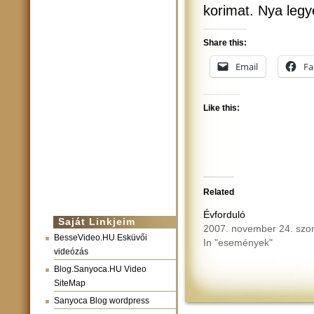
korimat. Nya legy
Share this:
Email
Fa
Like this:
Related
Évforduló
Saját Linkjeim
2007. november 24. szo
BesseVideo.HU Esküvői
In "események"
videózás
Blog.Sanyoca.HU Video
SiteMap
Sanyoca Blog wordpress