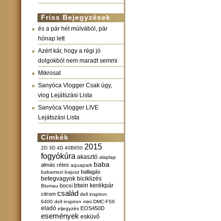
Friss Bejegyzések
és a pár hét múlvából, pár
hónap lett
Azért kár, hogy a régi jó
dolgokból nem maradt semmi
Mikrosat
Sanyóca Vlogger Csak úgy,
vlog Lejátszási Lista
Sanyóca Vlogger LIVE
Lejátszási Lista
Címkék
2015
2D
3D
4D
40B650
fogyókúra
akasztó
alaplap
baba
almás rétes
aquapark
ballagás
babamozi
bajusz
betegvagyok
biciklizés
btwin kerékpár
bocsi
Blumau
család
citrom
dell inspiron
6400
dell inspiron mini
DMC-FS6
eladó
EOS450D
eljegyzés
események
esküvő