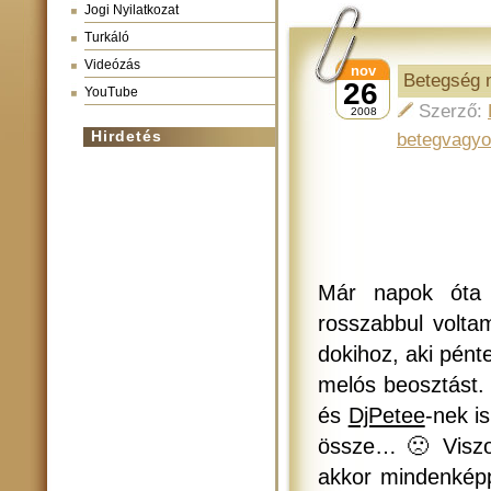
Jogi Nyilatkozat
Turkáló
Videózás
nov
Betegség 
26
YouTube
Szerző:
2008
Hirdetés
betegvagy
Már napok óta 
rosszabbul volta
dokihoz, aki pénte
melós beosztást. 
és
DjPetee
-nek is
össze… 🙁 Viszon
akkor mindenkép