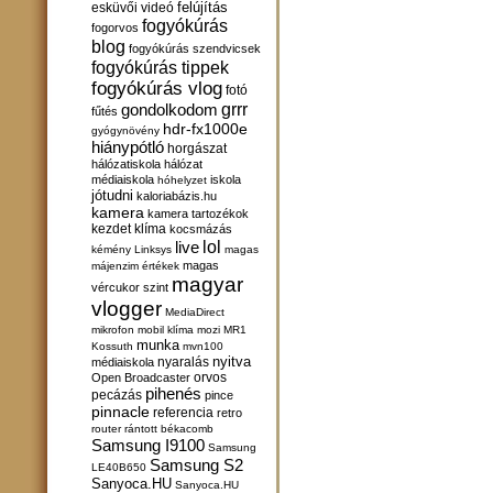
felújítás
esküvői videó
fogyókúrás
fogorvos
blog
fogyókúrás szendvicsek
fogyókúrás tippek
fogyókúrás vlog
fotó
gondolkodom
grrr
fűtés
hdr-fx1000e
gyógynövény
hiánypótló
horgászat
hálózatiskola
hálózat
médiaiskola
iskola
hóhelyzet
jótudni
kaloriabázis.hu
kamera
kamera tartozékok
kezdet
klíma
kocsmázás
lol
live
kémény
Linksys
magas
magas
májenzim értékek
magyar
vércukor szint
vlogger
MediaDirect
mikrofon
mobil klíma
mozi
MR1
munka
Kossuth
mvn100
nyitva
nyaralás
médiaiskola
orvos
Open Broadcaster
pihenés
pecázás
pince
pinnacle
referencia
retro
router
rántott békacomb
Samsung I9100
Samsung
Samsung S2
LE40B650
Sanyoca.HU
Sanyoca.HU