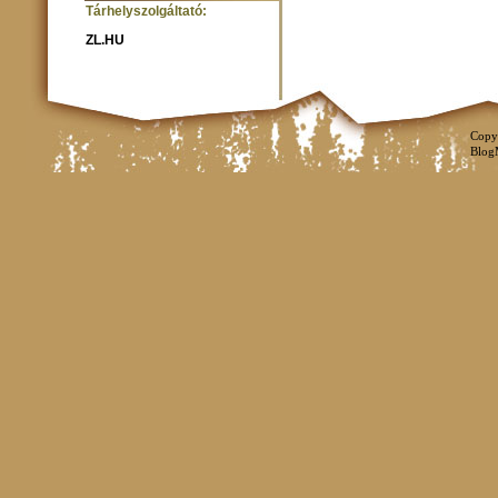
Tárhelyszolgáltató:
ZL.HU
Copy
Blog